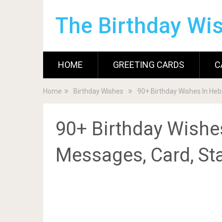
The Birthday Wi
HOME
GREETING CARDS
C
Home
Birthday Wishes
90+ Birthday Wishes In He
90+ Birthday Wishes
Messages, Card, St