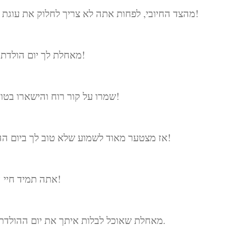
מהצד החיובי, לפחות אתה לא צריך לחלוק את עוגת יום ההולדת שלך עם אף אחד אחר השנה!
מאחלת לך יום הולדת שמח מאוד ממרחק חברתי בטוח ומתאים!
שמרו על קור רוח והישארו בטוחים… ושיהיה לכם יום הולדת שמח מאוד!
אז מצטער מאוד לשמוע שלא טוב לך ביום ההולדת שלך. שולחת לך המון אהבה ואושר!
אתה תמיד חיי המסיבה – מעל זום והכל. יום הולדת שמח!
מאחלת שאוכל לבלות איתך את יום ההולדת שלך, אבל דעי שאת במחשבתי ובלב שלי.