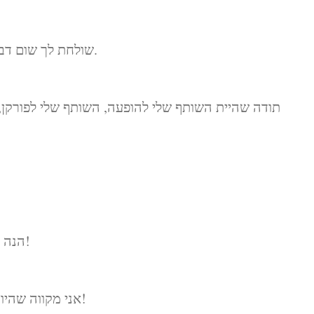
שולחת לך שום דבר חוץ מרגשות חיוביים ביום ההולדת שלך.
תודה שהיית השותף שלי להופעה, השותף שלי לפורקן, 
הנה לעוד חיים, אהבה והרפתקאות איתך לבוא!
אני מקווה שהיום שלך מוקף באהבה. אני חוגג איתך ברוח!