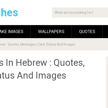
shes
AKE IMAGES
WALLPAPERS
QUOTES
brew : Quotes, Messages, Card, Status And Images
 In Hebrew : Quotes,
atus And Images