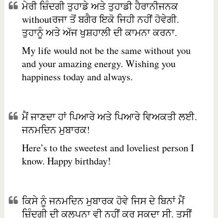
ਮੇਰੀ ਜ਼ਿੰਦਗੀ ਤੁਹਾਡੇ ਅਤੇ ਤੁਹਾਡੀ ਹੈਰਾਨੀਜਨਕ
withoutਰਜਾ ਤੋਂ ਬਗੈਰ ਇਕੋ ਜਿਹੀ ਨਹੀਂ ਹੋਵੇਗੀ.
ਤੁਹਾਨੂੰ ਅਤੇ ਅੱਜ ਖੁਸ਼ਹਾਲੀ ਦੀ ਕਾਮਨਾ ਕਰਨਾ.
My life would not be the same without you
and your amazing energy. Wishing you
happiness today and always.
ਮੈਂ ਜਾਣਦਾ ਹਾਂ ਪਿਆਰੇ ਅਤੇ ਪਿਆਰੇ ਵਿਅਕਤੀ ਲਈ.
ਜਨਮਦਿਨ ਮੁਬਾਰਕ!
Here’s to the sweetest and loveliest person I
know. Happy birthday!
ਕਿਸੇ ਨੂੰ ਜਨਮਦਿਨ ਮੁਬਾਰਕ ਹੋਵੇ ਜਿਸ ਦੇ ਬਿਨਾਂ ਮੈਂ
ਜ਼ਿੰਦਗੀ ਦੀ ਕਲਪਨਾ ਵੀ ਨਹੀਂ ਕਰ ਸਕਦਾ ਸੀ. ਤੁਸੀਂ