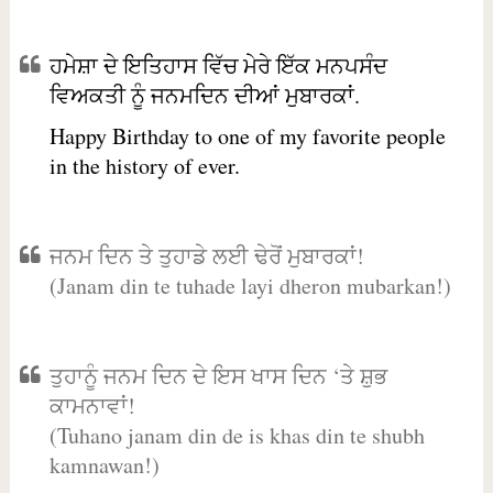
ਹਮੇਸ਼ਾ ਦੇ ਇਤਿਹਾਸ ਵਿੱਚ ਮੇਰੇ ਇੱਕ ਮਨਪਸੰਦ
ਵਿਅਕਤੀ ਨੂੰ ਜਨਮਦਿਨ ਦੀਆਂ ਮੁਬਾਰਕਾਂ.
Happy Birthday to one of my favorite people
in the history of ever.
ਜਨਮ ਦਿਨ ਤੇ ਤੁਹਾਡੇ ਲਈ ਢੇਰੋਂ ਮੁਬਾਰਕਾਂ!
(Janam din te tuhade layi dheron mubarkan!)
ਤੁਹਾਨੂੰ ਜਨਮ ਦਿਨ ਦੇ ਇਸ ਖਾਸ ਦਿਨ ‘ਤੇ ਸ਼ੁਭ
ਕਾਮਨਾਵਾਂ!
(Tuhano janam din de is khas din te shubh
kamnawan!)