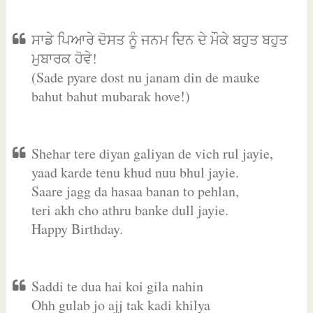
ਸਾਡੇ ਪਿਆਰੇ ਦੋਸਤ ਨੂੰ ਜਨਮ ਦਿਨ ਦੇ ਮੌਕੇ ਬਹੁਤ ਬਹੁਤ
ਮੁਬਾਰਕ ਹੋਵੇ!
(Sade pyare dost nu janam din de mauke
bahut bahut mubarak hove!)
Shehar tere diyan galiyan de vich rul jayie,
yaad karde tenu khud nuu bhul jayie.
Saare jagg da hasaa banan to pehlan,
teri akh cho athru banke dull jayie.
Happy Birthday.
Saddi te dua hai koi gila nahin
Ohh gulab jo ajj tak kadi khilya