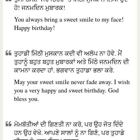
ਹੋ! ਜਨਮਦਿਨ ਮੁਬਾਰਕ!
You always bring a sweet smile to my face!
Happy birthday!
ਤੁਹਾਡੀ ਮਿੱਠੀ ਮੁਸਕਾਨ ਕਦੀ ਵੀ ਅਲੋਪ ਨਾ ਹੋਵੇ. ਮੈਂ
ਤੁਹਾਨੂੰ ਬਹੁਤ ਬਹੁਤ ਮੁਬਾਰਕਾਂ ਅਤੇ ਮਿੱਠੇ ਜਨਮਦਿਨ ਦੀ
ਕਾਮਨਾ ਕਰਦਾ ਹਾਂ. ਭਗਵਾਨ ਤੁਹਾਡਾ ਭਲਾ ਕਰੇ.
May your sweet smile never fade away. I wish
you a very happy and sweet birthday. God
bless you.
ਮੋਮਬੱਤੀਆਂ ਦੀ ਗਿਣਤੀ ਨਾ ਕਰੋ, ਪਰ ਉਹ ਜੋਤ ਦਿੰਦੇ
ਹਨ ਉਹ ਵੇਖੋ. ਆਪਣੇ ਸਾਲਾਂ ਨੂੰ ਨਾ ਗਿਣੋ, ਪਰ ਤੁਹਾਡੇ