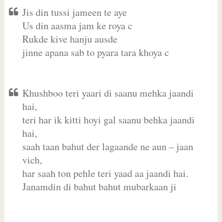
Jis din tussi jameen te aye
Us din aasma jam ke roya c
Rukde kive hanju ausde
jinne apana sab to pyara tara khoya c
Khushboo teri yaari di saanu mehka jaandi
hai,
teri har ik kitti hoyi gal saanu behka jaandi
hai,
saah taan bahut der lagaande ne aun – jaan
vich,
har saah ton pehle teri yaad aa jaandi hai.
Janamdin di bahut bahut mubarkaan ji