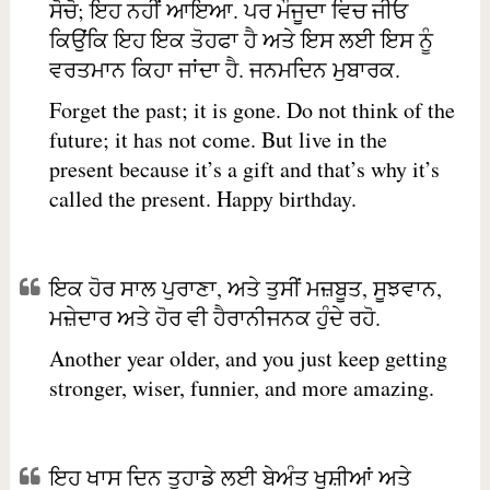
ਸੋਚੋ; ਇਹ ਨਹੀਂ ਆਇਆ. ਪਰ ਮੌਜੂਦਾ ਵਿਚ ਜੀਓ
ਕਿਉਂਕਿ ਇਹ ਇਕ ਤੋਹਫਾ ਹੈ ਅਤੇ ਇਸ ਲਈ ਇਸ ਨੂੰ
ਵਰਤਮਾਨ ਕਿਹਾ ਜਾਂਦਾ ਹੈ. ਜਨਮਦਿਨ ਮੁਬਾਰਕ.
Forget the past; it is gone. Do not think of the
future; it has not come. But live in the
present because it’s a gift and that’s why it’s
called the present. Happy birthday.
ਇਕ ਹੋਰ ਸਾਲ ਪੁਰਾਣਾ, ਅਤੇ ਤੁਸੀਂ ਮਜ਼ਬੂਤ, ਸੂਝਵਾਨ,
ਮਜ਼ੇਦਾਰ ਅਤੇ ਹੋਰ ਵੀ ਹੈਰਾਨੀਜਨਕ ਹੁੰਦੇ ਰਹੋ.
Another year older, and you just keep getting
stronger, wiser, funnier, and more amazing.
ਇਹ ਖਾਸ ਦਿਨ ਤੁਹਾਡੇ ਲਈ ਬੇਅੰਤ ਖੁਸ਼ੀਆਂ ਅਤੇ