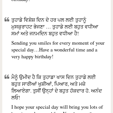
ਤੁਹਾਡੇ ਵਿਸ਼ੇਸ਼ ਦਿਨ ਦੇ ਹਰ ਪਲ ਲਈ ਤੁਹਾਨੂੰ
ਮੁਸਕੁਰਾਹਟ ਭੇਜਣਾ … ਤੁਹਾਡੇ ਲਈ ਬਹੁਤ ਵਧੀਆ
ਸਮਾਂ ਅਤੇ ਜਨਮਦਿਨ ਬਹੁਤ ਵਧੀਆ ਹੈ!
Sending you smiles for every moment of your
special day…Have a wonderful time and a
very happy birthday!
ਮੈਨੂੰ ਉਮੀਦ ਹੈ ਕਿ ਤੁਹਾਡਾ ਖਾਸ ਦਿਨ ਤੁਹਾਡੇ ਲਈ
ਬਹੁਤ ਸਾਰੀਆਂ ਖੁਸ਼ੀਆਂ, ਪਿਆਰ, ਅਤੇ ਮਜ਼ੇ
ਲਿਆਏਗਾ. ਤੁਸੀਂ ਉਨ੍ਹਾਂ ਦੇ ਬਹੁਤ ਹੱਕਦਾਰ ਹੋ. ਅਨੰਦ
ਲਓ!
I hope your special day will bring you lots of