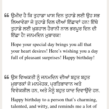
ਉਮੀਦ ਹੈ ਕਿ ਤੁਹਾਡਾ ਖਾਸ ਦਿਨ ਤੁਹਾਡੇ ਲਈ ਉਹ ਸਭ
ਲਿਆਵੇਗਾ ਜੋ ਤੁਹਾਡੇ ਦਿਲ ਦੀਆਂ ਇੱਛਾਵਾਂ ਹਨ! ਇੱਥੇ
ਤੁਹਾਡੇ ਲਈ ਖੁਸ਼ਹਾਲ ਹੈਰਾਨੀ ਨਾਲ ਭਰਪੂਰ ਦਿਨ ਦੀ
ਇੱਛਾ ਹੈ! ਜਨਮਦਿਨ ਮੁਬਾਰਕ!
Hope your special day brings you all that
your heart desires! Here’s wishing you a day
full of pleasant surprises! Happy birthday!
ਉਸ ਵਿਅਕਤੀ ਨੂੰ ਜਨਮਦਿਨ ਦੀਆਂ ਬਹੁਤ ਬਹੁਤ
ਮੁਬਾਰਕਾਂ ਜੋ ਮਨਮੋਹਕ, ਪ੍ਰਤਿਭਾਵਾਨ ਅਤੇ
ਵਿਵੇਕਸ਼ੀਲ ਹਨ, ਅਤੇ ਮੈਨੂੰ ਬਹੁਤ ਯਾਦ ਦਿਵਾਉਂਦੇ ਹਨ.
Happy birthday to a person that’s charming,
talented, and witty, and reminds me a lot of