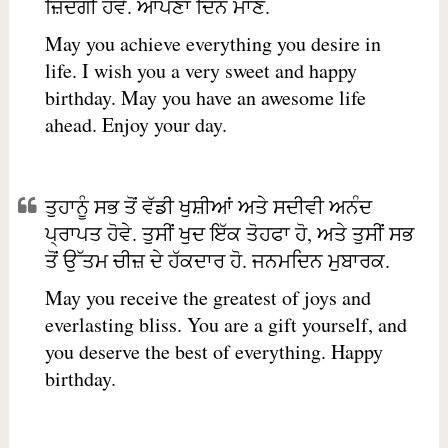
ਜ਼ਿੰਦਗੀ ਹੋਵੇ. ਆਪਣਾ ਦਿਨ ਮਾਣੋ.
May you achieve everything you desire in
life. I wish you a very sweet and happy
birthday. May you have an awesome life
ahead. Enjoy your day.
ਤੁਹਾਨੂੰ ਸਭ ਤੋਂ ਵੱਡੀ ਖੁਸ਼ੀਆਂ ਅਤੇ ਸਦੀਵੀ ਅਨੰਦ
ਪ੍ਰਾਪਤ ਹੋਵੇ. ਤੁਸੀਂ ਖੁਦ ਇੱਕ ਤੋਹਫਾ ਹੋ, ਅਤੇ ਤੁਸੀਂ ਸਭ
ਤੋਂ ਉੱਤਮ ਚੀਜ਼ ਦੇ ਹੱਕਦਾਰ ਹੋ. ਜਨਮਦਿਨ ਮੁਬਾਰਕ.
May you receive the greatest of joys and
everlasting bliss. You are a gift yourself, and
you deserve the best of everything. Happy
birthday.