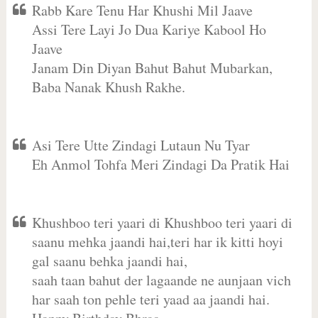
Rabb Kare Tenu Har Khushi Mil Jaave
Assi Tere Layi Jo Dua Kariye Kabool Ho
Jaave
Janam Din Diyan Bahut Bahut Mubarkan,
Baba Nanak Khush Rakhe.
Asi Tere Utte Zindagi Lutaun Nu Tyar
Eh Anmol Tohfa Meri Zindagi Da Pratik Hai
Khushboo teri yaari di Khushboo teri yaari di
saanu mehka jaandi hai,teri har ik kitti hoyi
gal saanu behka jaandi hai,
saah taan bahut der lagaande ne aunjaan vich
har saah ton pehle teri yaad aa jaandi hai.