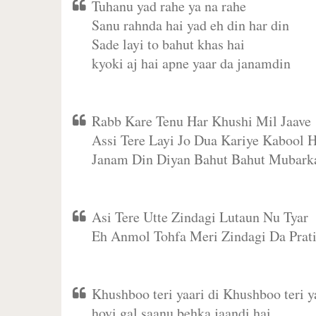
Tuhanu yad rahe ya na rahe
Sanu rahnda hai yad eh din har din
Sade layi to bahut khas hai
kyoki aj hai apne yaar da janamdin
Rabb Kare Tenu Har Khushi Mil Jaave
Assi Tere Layi Jo Dua Kariye Kabool H
Janam Din Diyan Bahut Bahut Mubark
Asi Tere Utte Zindagi Lutaun Nu Tyar
Eh Anmol Tohfa Meri Zindagi Da Prat
Khushboo teri yaari di Khushboo teri ya
hoyi gal saanu behka jaandi hai,