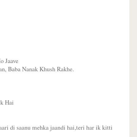
o Jaave
an, Baba Nanak Khush Rakhe.
ik Hai
ari di saanu mehka jaandi hai,teri har ik kitti