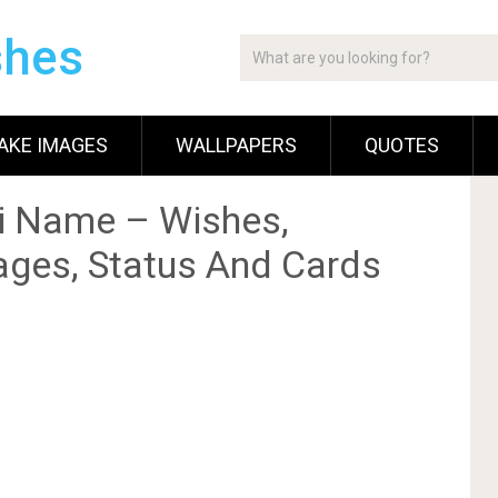
shes
AKE IMAGES
WALLPAPERS
QUOTES
i Name – Wishes,
ges, Status And Cards