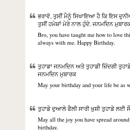
ਭਰਾਵੋ, ਤੁਸੀਂ ਮੈਨੂੰ ਸਿਖਾਇਆ ਹੈ ਕਿ ਇਸ ਦੁਨੀ
ਤੁਸੀਂ ਹਮੇਸ਼ਾਂ ਮੇਰੇ ਨਾਲ ਹੁੰਦੇ. ਜਨਮਦਿਨ ਮੁਬਾਰ
Bro, you have taught me how to love t
always with me. Happy Birthday.
ਤੁਹਾਡਾ ਜਨਮਦਿਨ ਅਤੇ ਤੁਹਾਡੀ ਜ਼ਿੰਦਗੀ ਤੁਹਾਡੇ
ਜਨਮਦਿਨ ਮੁਬਾਰਕ
May your birthday and your life be as 
ਤੁਹਾਡੇ ਦੁਆਲੇ ਫੈਲੀ ਸਾਰੀ ਖ਼ੁਸ਼ੀ ਤੁਹਾਡੇ ਲ
May all the joy you have spread aroun
birthday.