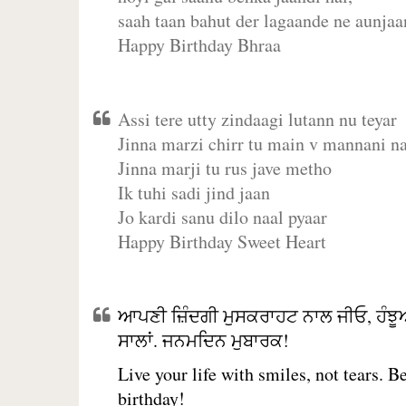
saah taan bahut der lagaande ne aunjaan
Happy Birthday Bhraa
Assi tere utty zindaagi lutann nu teyar
Jinna marzi chirr tu main v mannani na
Jinna marji tu rus jave metho
Ik tuhi sadi jind jaan
Jo kardi sanu dilo naal pyaar
Happy Birthday Sweet Heart
ਆਪਣੀ ਜ਼ਿੰਦਗੀ ਮੁਸਕਰਾਹਟ ਨਾਲ ਜੀਓ, ਹੰਝੂ
ਸਾਲਾਂ. ਜਨਮਦਿਨ ਮੁਬਾਰਕ!
Live your life with smiles, not tears. 
birthday!