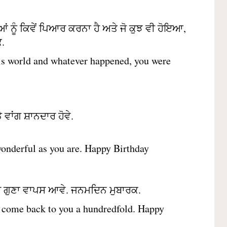
ਆਂ ਨੂੰ ਕਿਵੇਂ ਪਿਆਰ ਕਰਨਾ ਹੈ ਅਤੇ ਜੋ ਕੁਝ ਵੀ ਹੋਇਆ,
ਕ.
his world and whatever happened, you were
 ਵਾਂਗ ਸ਼ਾਨਦਾਰ ਹੋਵੇ.
wonderful as you are. Happy Birthday
ਈ ਸੌ ਗੁਣਾ ਵਾਪਸ ਆਵੇ. ਜਨਮਦਿਨ ਮੁਬਾਰਕ.
d come back to you a hundredfold. Happy