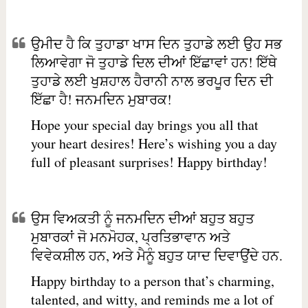
ਉਮੀਦ ਹੈ ਕਿ ਤੁਹਾਡਾ ਖਾਸ ਦਿਨ ਤੁਹਾਡੇ ਲਈ ਉਹ ਸਭ
ਲਿਆਵੇਗਾ ਜੋ ਤੁਹਾਡੇ ਦਿਲ ਦੀਆਂ ਇੱਛਾਵਾਂ ਹਨ! ਇੱਥੇ
ਤੁਹਾਡੇ ਲਈ ਖੁਸ਼ਹਾਲ ਹੈਰਾਨੀ ਨਾਲ ਭਰਪੂਰ ਦਿਨ ਦੀ
ਇੱਛਾ ਹੈ! ਜਨਮਦਿਨ ਮੁਬਾਰਕ!
Hope your special day brings you all that
your heart desires! Here’s wishing you a day
full of pleasant surprises! Happy birthday!
ਉਸ ਵਿਅਕਤੀ ਨੂੰ ਜਨਮਦਿਨ ਦੀਆਂ ਬਹੁਤ ਬਹੁਤ
ਮੁਬਾਰਕਾਂ ਜੋ ਮਨਮੋਹਕ, ਪ੍ਰਤਿਭਾਵਾਨ ਅਤੇ
ਵਿਵੇਕਸ਼ੀਲ ਹਨ, ਅਤੇ ਮੈਨੂੰ ਬਹੁਤ ਯਾਦ ਦਿਵਾਉਂਦੇ ਹਨ.
Happy birthday to a person that’s charming,
talented, and witty, and reminds me a lot of