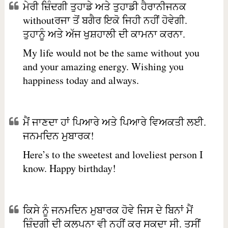
ਮੇਰੀ ਜ਼ਿੰਦਗੀ ਤੁਹਾਡੇ ਅਤੇ ਤੁਹਾਡੀ ਹੈਰਾਨੀਜਨਕ
withoutਰਜਾ ਤੋਂ ਬਗੈਰ ਇਕੋ ਜਿਹੀ ਨਹੀਂ ਹੋਵੇਗੀ.
ਤੁਹਾਨੂੰ ਅਤੇ ਅੱਜ ਖੁਸ਼ਹਾਲੀ ਦੀ ਕਾਮਨਾ ਕਰਨਾ.
My life would not be the same without you
and your amazing energy. Wishing you
happiness today and always.
ਮੈਂ ਜਾਣਦਾ ਹਾਂ ਪਿਆਰੇ ਅਤੇ ਪਿਆਰੇ ਵਿਅਕਤੀ ਲਈ.
ਜਨਮਦਿਨ ਮੁਬਾਰਕ!
Here’s to the sweetest and loveliest person I
know. Happy birthday!
ਕਿਸੇ ਨੂੰ ਜਨਮਦਿਨ ਮੁਬਾਰਕ ਹੋਵੇ ਜਿਸ ਦੇ ਬਿਨਾਂ ਮੈਂ
ਜ਼ਿੰਦਗੀ ਦੀ ਕਲਪਨਾ ਵੀ ਨਹੀਂ ਕਰ ਸਕਦਾ ਸੀ. ਤੁਸੀਂ