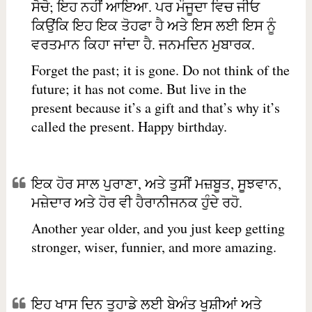
ਸੋਚੋ; ਇਹ ਨਹੀਂ ਆਇਆ. ਪਰ ਮੌਜੂਦਾ ਵਿਚ ਜੀਓ
ਕਿਉਂਕਿ ਇਹ ਇਕ ਤੋਹਫਾ ਹੈ ਅਤੇ ਇਸ ਲਈ ਇਸ ਨੂੰ
ਵਰਤਮਾਨ ਕਿਹਾ ਜਾਂਦਾ ਹੈ. ਜਨਮਦਿਨ ਮੁਬਾਰਕ.
Forget the past; it is gone. Do not think of the
future; it has not come. But live in the
present because it’s a gift and that’s why it’s
called the present. Happy birthday.
ਇਕ ਹੋਰ ਸਾਲ ਪੁਰਾਣਾ, ਅਤੇ ਤੁਸੀਂ ਮਜ਼ਬੂਤ, ਸੂਝਵਾਨ,
ਮਜ਼ੇਦਾਰ ਅਤੇ ਹੋਰ ਵੀ ਹੈਰਾਨੀਜਨਕ ਹੁੰਦੇ ਰਹੋ.
Another year older, and you just keep getting
stronger, wiser, funnier, and more amazing.
ਇਹ ਖਾਸ ਦਿਨ ਤੁਹਾਡੇ ਲਈ ਬੇਅੰਤ ਖੁਸ਼ੀਆਂ ਅਤੇ