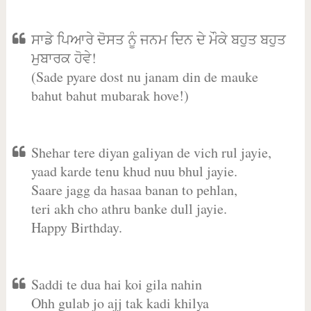
ਸਾਡੇ ਪਿਆਰੇ ਦੋਸਤ ਨੂੰ ਜਨਮ ਦਿਨ ਦੇ ਮੌਕੇ ਬਹੁਤ ਬਹੁਤ
ਮੁਬਾਰਕ ਹੋਵੇ!
(Sade pyare dost nu janam din de mauke
bahut bahut mubarak hove!)
Shehar tere diyan galiyan de vich rul jayie,
yaad karde tenu khud nuu bhul jayie.
Saare jagg da hasaa banan to pehlan,
teri akh cho athru banke dull jayie.
Happy Birthday.
Saddi te dua hai koi gila nahin
Ohh gulab jo ajj tak kadi khilya