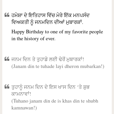
ਹਮੇਸ਼ਾ ਦੇ ਇਤਿਹਾਸ ਵਿੱਚ ਮੇਰੇ ਇੱਕ ਮਨਪਸੰਦ
ਵਿਅਕਤੀ ਨੂੰ ਜਨਮਦਿਨ ਦੀਆਂ ਮੁਬਾਰਕਾਂ.
Happy Birthday to one of my favorite people
in the history of ever.
ਜਨਮ ਦਿਨ ਤੇ ਤੁਹਾਡੇ ਲਈ ਢੇਰੋਂ ਮੁਬਾਰਕਾਂ!
(Janam din te tuhade layi dheron mubarkan!)
ਤੁਹਾਨੂੰ ਜਨਮ ਦਿਨ ਦੇ ਇਸ ਖਾਸ ਦਿਨ ‘ਤੇ ਸ਼ੁਭ
ਕਾਮਨਾਵਾਂ!
(Tuhano janam din de is khas din te shubh
kamnawan!)