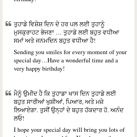
ਤੁਹਾਡੇ ਵਿਸ਼ੇਸ਼ ਦਿਨ ਦੇ ਹਰ ਪਲ ਲਈ ਤੁਹਾਨੂੰ
ਮੁਸਕੁਰਾਹਟ ਭੇਜਣਾ … ਤੁਹਾਡੇ ਲਈ ਬਹੁਤ ਵਧੀਆ
ਸਮਾਂ ਅਤੇ ਜਨਮਦਿਨ ਬਹੁਤ ਵਧੀਆ ਹੈ!
Sending you smiles for every moment of your
special day…Have a wonderful time and a
very happy birthday!
ਮੈਨੂੰ ਉਮੀਦ ਹੈ ਕਿ ਤੁਹਾਡਾ ਖਾਸ ਦਿਨ ਤੁਹਾਡੇ ਲਈ
ਬਹੁਤ ਸਾਰੀਆਂ ਖੁਸ਼ੀਆਂ, ਪਿਆਰ, ਅਤੇ ਮਜ਼ੇ
ਲਿਆਏਗਾ. ਤੁਸੀਂ ਉਨ੍ਹਾਂ ਦੇ ਬਹੁਤ ਹੱਕਦਾਰ ਹੋ. ਅਨੰਦ
ਲਓ!
I hope your special day will bring you lots of