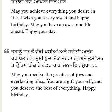
ਜ਼ਿੰਦਗੀ ਹੋਵੇ. ਆਪਣਾ ਦਿਨ ਮਾਣੋ.
May you achieve everything you desire in
life. I wish you a very sweet and happy
birthday. May you have an awesome life
ahead. Enjoy your day.
ਤੁਹਾਨੂੰ ਸਭ ਤੋਂ ਵੱਡੀ ਖੁਸ਼ੀਆਂ ਅਤੇ ਸਦੀਵੀ ਅਨੰਦ
ਪ੍ਰਾਪਤ ਹੋਵੇ. ਤੁਸੀਂ ਖੁਦ ਇੱਕ ਤੋਹਫਾ ਹੋ, ਅਤੇ ਤੁਸੀਂ ਸਭ
ਤੋਂ ਉੱਤਮ ਚੀਜ਼ ਦੇ ਹੱਕਦਾਰ ਹੋ. ਜਨਮਦਿਨ ਮੁਬਾਰਕ.
May you receive the greatest of joys and
everlasting bliss. You are a gift yourself, and
you deserve the best of everything. Happy
birthday.