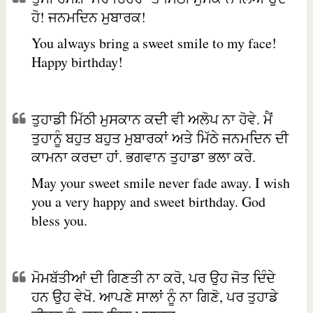
ਹੋ! ਜਨਮਦਿਨ ਮੁਬਾਰਕ!
You always bring a sweet smile to my face!
Happy birthday!
ਤੁਹਾਡੀ ਮਿੱਠੀ ਮੁਸਕਾਨ ਕਦੀ ਵੀ ਅਲੋਪ ਨਾ ਹੋਵੇ. ਮੈਂ
ਤੁਹਾਨੂੰ ਬਹੁਤ ਬਹੁਤ ਮੁਬਾਰਕਾਂ ਅਤੇ ਮਿੱਠੇ ਜਨਮਦਿਨ ਦੀ
ਕਾਮਨਾ ਕਰਦਾ ਹਾਂ. ਭਗਵਾਨ ਤੁਹਾਡਾ ਭਲਾ ਕਰੇ.
May your sweet smile never fade away. I wish
you a very happy and sweet birthday. God
bless you.
ਮੋਮਬੱਤੀਆਂ ਦੀ ਗਿਣਤੀ ਨਾ ਕਰੋ, ਪਰ ਉਹ ਜੋਤ ਦਿੰਦੇ
ਹਨ ਉਹ ਵੇਖੋ. ਆਪਣੇ ਸਾਲਾਂ ਨੂੰ ਨਾ ਗਿਣੋ, ਪਰ ਤੁਹਾਡੇ