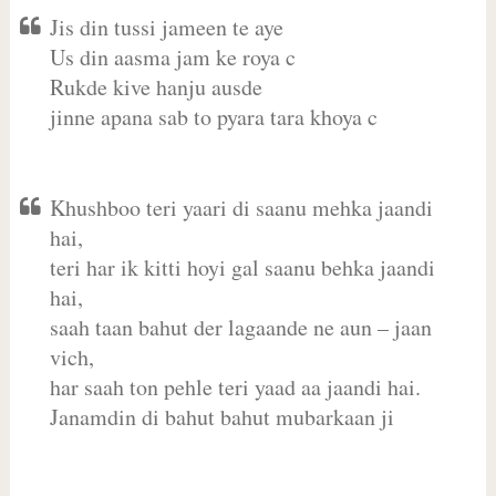
Jis din tussi jameen te aye
Us din aasma jam ke roya c
Rukde kive hanju ausde
jinne apana sab to pyara tara khoya c
Khushboo teri yaari di saanu mehka jaandi
hai,
teri har ik kitti hoyi gal saanu behka jaandi
hai,
saah taan bahut der lagaande ne aun – jaan
vich,
har saah ton pehle teri yaad aa jaandi hai.
Janamdin di bahut bahut mubarkaan ji