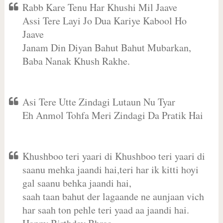
Rabb Kare Tenu Har Khushi Mil Jaave
Assi Tere Layi Jo Dua Kariye Kabool Ho
Jaave
Janam Din Diyan Bahut Bahut Mubarkan,
Baba Nanak Khush Rakhe.
Asi Tere Utte Zindagi Lutaun Nu Tyar
Eh Anmol Tohfa Meri Zindagi Da Pratik Hai
Khushboo teri yaari di Khushboo teri yaari di
saanu mehka jaandi hai,teri har ik kitti hoyi
gal saanu behka jaandi hai,
saah taan bahut der lagaande ne aunjaan vich
har saah ton pehle teri yaad aa jaandi hai.