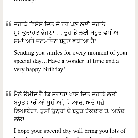
ਤੁਹਾਡੇ ਵਿਸ਼ੇਸ਼ ਦਿਨ ਦੇ ਹਰ ਪਲ ਲਈ ਤੁਹਾਨੂੰ
ਮੁਸਕੁਰਾਹਟ ਭੇਜਣਾ … ਤੁਹਾਡੇ ਲਈ ਬਹੁਤ ਵਧੀਆ
ਸਮਾਂ ਅਤੇ ਜਨਮਦਿਨ ਬਹੁਤ ਵਧੀਆ ਹੈ!
Sending you smiles for every moment of your
special day…Have a wonderful time and a
very happy birthday!
ਮੈਨੂੰ ਉਮੀਦ ਹੈ ਕਿ ਤੁਹਾਡਾ ਖਾਸ ਦਿਨ ਤੁਹਾਡੇ ਲਈ
ਬਹੁਤ ਸਾਰੀਆਂ ਖੁਸ਼ੀਆਂ, ਪਿਆਰ, ਅਤੇ ਮਜ਼ੇ
ਲਿਆਏਗਾ. ਤੁਸੀਂ ਉਨ੍ਹਾਂ ਦੇ ਬਹੁਤ ਹੱਕਦਾਰ ਹੋ. ਅਨੰਦ
ਲਓ!
I hope your special day will bring you lots of