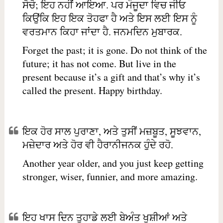
ਸੋਚੋ; ਇਹ ਨਹੀਂ ਆਇਆ. ਪਰ ਮੌਜੂਦਾ ਵਿਚ ਜੀਓ
ਕਿਉਂਕਿ ਇਹ ਇਕ ਤੋਹਫਾ ਹੈ ਅਤੇ ਇਸ ਲਈ ਇਸ ਨੂੰ
ਵਰਤਮਾਨ ਕਿਹਾ ਜਾਂਦਾ ਹੈ. ਜਨਮਦਿਨ ਮੁਬਾਰਕ.
Forget the past; it is gone. Do not think of the
future; it has not come. But live in the
present because it’s a gift and that’s why it’s
called the present. Happy birthday.
ਇਕ ਹੋਰ ਸਾਲ ਪੁਰਾਣਾ, ਅਤੇ ਤੁਸੀਂ ਮਜ਼ਬੂਤ, ਸੂਝਵਾਨ,
ਮਜ਼ੇਦਾਰ ਅਤੇ ਹੋਰ ਵੀ ਹੈਰਾਨੀਜਨਕ ਹੁੰਦੇ ਰਹੋ.
Another year older, and you just keep getting
stronger, wiser, funnier, and more amazing.
ਇਹ ਖਾਸ ਦਿਨ ਤੁਹਾਡੇ ਲਈ ਬੇਅੰਤ ਖੁਸ਼ੀਆਂ ਅਤੇ