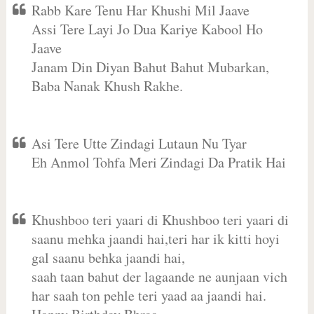
Rabb Kare Tenu Har Khushi Mil Jaave
Assi Tere Layi Jo Dua Kariye Kabool Ho
Jaave
Janam Din Diyan Bahut Bahut Mubarkan,
Baba Nanak Khush Rakhe.
Asi Tere Utte Zindagi Lutaun Nu Tyar
Eh Anmol Tohfa Meri Zindagi Da Pratik Hai
Khushboo teri yaari di Khushboo teri yaari di
saanu mehka jaandi hai,teri har ik kitti hoyi
gal saanu behka jaandi hai,
saah taan bahut der lagaande ne aunjaan vich
har saah ton pehle teri yaad aa jaandi hai.