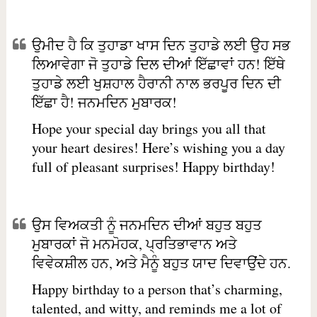
ਉਮੀਦ ਹੈ ਕਿ ਤੁਹਾਡਾ ਖਾਸ ਦਿਨ ਤੁਹਾਡੇ ਲਈ ਉਹ ਸਭ
ਲਿਆਵੇਗਾ ਜੋ ਤੁਹਾਡੇ ਦਿਲ ਦੀਆਂ ਇੱਛਾਵਾਂ ਹਨ! ਇੱਥੇ
ਤੁਹਾਡੇ ਲਈ ਖੁਸ਼ਹਾਲ ਹੈਰਾਨੀ ਨਾਲ ਭਰਪੂਰ ਦਿਨ ਦੀ
ਇੱਛਾ ਹੈ! ਜਨਮਦਿਨ ਮੁਬਾਰਕ!
Hope your special day brings you all that
your heart desires! Here’s wishing you a day
full of pleasant surprises! Happy birthday!
ਉਸ ਵਿਅਕਤੀ ਨੂੰ ਜਨਮਦਿਨ ਦੀਆਂ ਬਹੁਤ ਬਹੁਤ
ਮੁਬਾਰਕਾਂ ਜੋ ਮਨਮੋਹਕ, ਪ੍ਰਤਿਭਾਵਾਨ ਅਤੇ
ਵਿਵੇਕਸ਼ੀਲ ਹਨ, ਅਤੇ ਮੈਨੂੰ ਬਹੁਤ ਯਾਦ ਦਿਵਾਉਂਦੇ ਹਨ.
Happy birthday to a person that’s charming,
talented, and witty, and reminds me a lot of