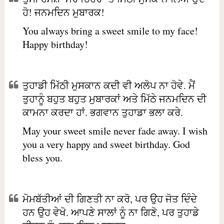
ਹੋ! ਜਨਮਦਿਨ ਮੁਬਾਰਕ!
You always bring a sweet smile to my face!
Happy birthday!
ਤੁਹਾਡੀ ਮਿੱਠੀ ਮੁਸਕਾਨ ਕਦੀ ਵੀ ਅਲੋਪ ਨਾ ਹੋਵੇ. ਮੈਂ
ਤੁਹਾਨੂੰ ਬਹੁਤ ਬਹੁਤ ਮੁਬਾਰਕਾਂ ਅਤੇ ਮਿੱਠੇ ਜਨਮਦਿਨ ਦੀ
ਕਾਮਨਾ ਕਰਦਾ ਹਾਂ. ਭਗਵਾਨ ਤੁਹਾਡਾ ਭਲਾ ਕਰੇ.
May your sweet smile never fade away. I wish
you a very happy and sweet birthday. God
bless you.
ਮੋਮਬੱਤੀਆਂ ਦੀ ਗਿਣਤੀ ਨਾ ਕਰੋ, ਪਰ ਉਹ ਜੋਤ ਦਿੰਦੇ
ਹਨ ਉਹ ਵੇਖੋ. ਆਪਣੇ ਸਾਲਾਂ ਨੂੰ ਨਾ ਗਿਣੋ, ਪਰ ਤੁਹਾਡੇ