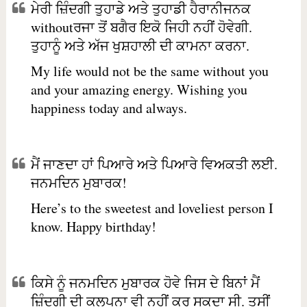
ਮੇਰੀ ਜ਼ਿੰਦਗੀ ਤੁਹਾਡੇ ਅਤੇ ਤੁਹਾਡੀ ਹੈਰਾਨੀਜਨਕ
withoutਰਜਾ ਤੋਂ ਬਗੈਰ ਇਕੋ ਜਿਹੀ ਨਹੀਂ ਹੋਵੇਗੀ.
ਤੁਹਾਨੂੰ ਅਤੇ ਅੱਜ ਖੁਸ਼ਹਾਲੀ ਦੀ ਕਾਮਨਾ ਕਰਨਾ.
My life would not be the same without you
and your amazing energy. Wishing you
happiness today and always.
ਮੈਂ ਜਾਣਦਾ ਹਾਂ ਪਿਆਰੇ ਅਤੇ ਪਿਆਰੇ ਵਿਅਕਤੀ ਲਈ.
ਜਨਮਦਿਨ ਮੁਬਾਰਕ!
Here’s to the sweetest and loveliest person I
know. Happy birthday!
ਕਿਸੇ ਨੂੰ ਜਨਮਦਿਨ ਮੁਬਾਰਕ ਹੋਵੇ ਜਿਸ ਦੇ ਬਿਨਾਂ ਮੈਂ
ਜ਼ਿੰਦਗੀ ਦੀ ਕਲਪਨਾ ਵੀ ਨਹੀਂ ਕਰ ਸਕਦਾ ਸੀ. ਤੁਸੀਂ