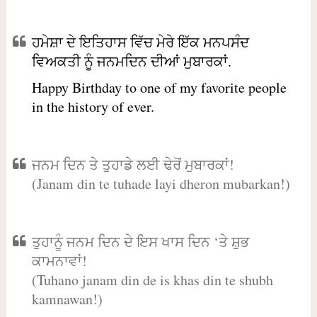
ਹਮੇਸ਼ਾ ਦੇ ਇਤਿਹਾਸ ਵਿੱਚ ਮੇਰੇ ਇੱਕ ਮਨਪਸੰਦ
ਵਿਅਕਤੀ ਨੂੰ ਜਨਮਦਿਨ ਦੀਆਂ ਮੁਬਾਰਕਾਂ.
Happy Birthday to one of my favorite people
in the history of ever.
ਜਨਮ ਦਿਨ ਤੇ ਤੁਹਾਡੇ ਲਈ ਢੇਰੋਂ ਮੁਬਾਰਕਾਂ!
(Janam din te tuhade layi dheron mubarkan!)
ਤੁਹਾਨੂੰ ਜਨਮ ਦਿਨ ਦੇ ਇਸ ਖਾਸ ਦਿਨ ‘ਤੇ ਸ਼ੁਭ
ਕਾਮਨਾਵਾਂ!
(Tuhano janam din de is khas din te shubh
kamnawan!)