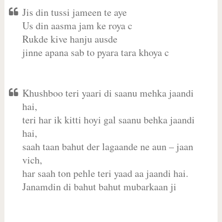
Jis din tussi jameen te aye
Us din aasma jam ke roya c
Rukde kive hanju ausde
jinne apana sab to pyara tara khoya c
Khushboo teri yaari di saanu mehka jaandi
hai,
teri har ik kitti hoyi gal saanu behka jaandi
hai,
saah taan bahut der lagaande ne aun – jaan
vich,
har saah ton pehle teri yaad aa jaandi hai.
Janamdin di bahut bahut mubarkaan ji