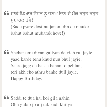
ਸਾਡੇ ਪਿਆਰੇ ਦੋਸਤ ਨੂੰ ਜਨਮ ਦਿਨ ਦੇ ਮੌਕੇ ਬਹੁਤ ਬਹੁਤ
ਮੁਬਾਰਕ ਹੋਵੇ!
(Sade pyare dost nu janam din de mauke
bahut bahut mubarak hove!)
Shehar tere diyan galiyan de vich rul jayie,
yaad karde tenu khud nuu bhul jayie.
Saare jagg da hasaa banan to pehlan,
teri akh cho athru banke dull jayie.
Happy Birthday.
Saddi te dua hai koi gila nahin
Ohh gulab jo ajj tak kadi khilya