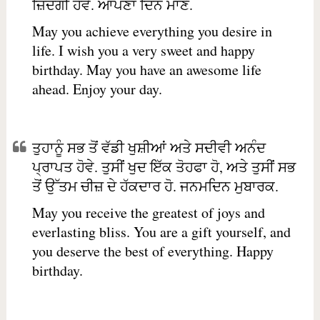
ਜ਼ਿੰਦਗੀ ਹੋਵੇ. ਆਪਣਾ ਦਿਨ ਮਾਣੋ.
May you achieve everything you desire in
life. I wish you a very sweet and happy
birthday. May you have an awesome life
ahead. Enjoy your day.
ਤੁਹਾਨੂੰ ਸਭ ਤੋਂ ਵੱਡੀ ਖੁਸ਼ੀਆਂ ਅਤੇ ਸਦੀਵੀ ਅਨੰਦ
ਪ੍ਰਾਪਤ ਹੋਵੇ. ਤੁਸੀਂ ਖੁਦ ਇੱਕ ਤੋਹਫਾ ਹੋ, ਅਤੇ ਤੁਸੀਂ ਸਭ
ਤੋਂ ਉੱਤਮ ਚੀਜ਼ ਦੇ ਹੱਕਦਾਰ ਹੋ. ਜਨਮਦਿਨ ਮੁਬਾਰਕ.
May you receive the greatest of joys and
everlasting bliss. You are a gift yourself, and
you deserve the best of everything. Happy
birthday.