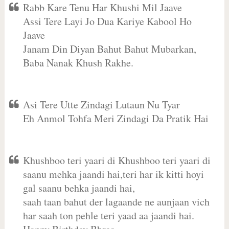
Rabb Kare Tenu Har Khushi Mil Jaave
Assi Tere Layi Jo Dua Kariye Kabool Ho
Jaave
Janam Din Diyan Bahut Bahut Mubarkan,
Baba Nanak Khush Rakhe.
Asi Tere Utte Zindagi Lutaun Nu Tyar
Eh Anmol Tohfa Meri Zindagi Da Pratik Hai
Khushboo teri yaari di Khushboo teri yaari di
saanu mehka jaandi hai,teri har ik kitti hoyi
gal saanu behka jaandi hai,
saah taan bahut der lagaande ne aunjaan vich
har saah ton pehle teri yaad aa jaandi hai.