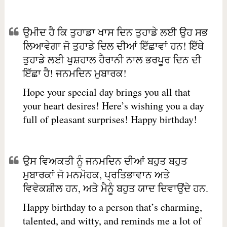
ਉਮੀਦ ਹੈ ਕਿ ਤੁਹਾਡਾ ਖਾਸ ਦਿਨ ਤੁਹਾਡੇ ਲਈ ਉਹ ਸਭ
ਲਿਆਵੇਗਾ ਜੋ ਤੁਹਾਡੇ ਦਿਲ ਦੀਆਂ ਇੱਛਾਵਾਂ ਹਨ! ਇੱਥੇ
ਤੁਹਾਡੇ ਲਈ ਖੁਸ਼ਹਾਲ ਹੈਰਾਨੀ ਨਾਲ ਭਰਪੂਰ ਦਿਨ ਦੀ
ਇੱਛਾ ਹੈ! ਜਨਮਦਿਨ ਮੁਬਾਰਕ!
Hope your special day brings you all that
your heart desires! Here’s wishing you a day
full of pleasant surprises! Happy birthday!
ਉਸ ਵਿਅਕਤੀ ਨੂੰ ਜਨਮਦਿਨ ਦੀਆਂ ਬਹੁਤ ਬਹੁਤ
ਮੁਬਾਰਕਾਂ ਜੋ ਮਨਮੋਹਕ, ਪ੍ਰਤਿਭਾਵਾਨ ਅਤੇ
ਵਿਵੇਕਸ਼ੀਲ ਹਨ, ਅਤੇ ਮੈਨੂੰ ਬਹੁਤ ਯਾਦ ਦਿਵਾਉਂਦੇ ਹਨ.
Happy birthday to a person that’s charming,
talented, and witty, and reminds me a lot of