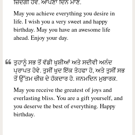
ਜ਼ਿੰਦਗੀ ਹੋਵੇ. ਆਪਣਾ ਦਿਨ ਮਾਣੋ.
May you achieve everything you desire in
life. I wish you a very sweet and happy
birthday. May you have an awesome life
ahead. Enjoy your day.
ਤੁਹਾਨੂੰ ਸਭ ਤੋਂ ਵੱਡੀ ਖੁਸ਼ੀਆਂ ਅਤੇ ਸਦੀਵੀ ਅਨੰਦ
ਪ੍ਰਾਪਤ ਹੋਵੇ. ਤੁਸੀਂ ਖੁਦ ਇੱਕ ਤੋਹਫਾ ਹੋ, ਅਤੇ ਤੁਸੀਂ ਸਭ
ਤੋਂ ਉੱਤਮ ਚੀਜ਼ ਦੇ ਹੱਕਦਾਰ ਹੋ. ਜਨਮਦਿਨ ਮੁਬਾਰਕ.
May you receive the greatest of joys and
everlasting bliss. You are a gift yourself, and
you deserve the best of everything. Happy
birthday.