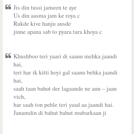
Jis din tussi jameen te aye
Us din aasma jam ke roya c
Rukde kive hanju ausde
jinne apana sab to pyara tara khoya c
Khushboo teri yaari di saanu mehka jaandi
hai,
teri har ik kitti hoyi gal saanu behka jaandi
hai,
saah taan bahut der lagaande ne aun – jaan
vich,
har saah ton pehle teri yaad aa jaandi hai.
Janamdin di bahut bahut mubarkaan ji