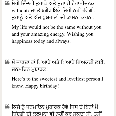
ਮੇਰੀ ਜ਼ਿੰਦਗੀ ਤੁਹਾਡੇ ਅਤੇ ਤੁਹਾਡੀ ਹੈਰਾਨੀਜਨਕ
withoutਰਜਾ ਤੋਂ ਬਗੈਰ ਇਕੋ ਜਿਹੀ ਨਹੀਂ ਹੋਵੇਗੀ.
ਤੁਹਾਨੂੰ ਅਤੇ ਅੱਜ ਖੁਸ਼ਹਾਲੀ ਦੀ ਕਾਮਨਾ ਕਰਨਾ.
My life would not be the same without you
and your amazing energy. Wishing you
happiness today and always.
ਮੈਂ ਜਾਣਦਾ ਹਾਂ ਪਿਆਰੇ ਅਤੇ ਪਿਆਰੇ ਵਿਅਕਤੀ ਲਈ.
ਜਨਮਦਿਨ ਮੁਬਾਰਕ!
Here’s to the sweetest and loveliest person I
know. Happy birthday!
ਕਿਸੇ ਨੂੰ ਜਨਮਦਿਨ ਮੁਬਾਰਕ ਹੋਵੇ ਜਿਸ ਦੇ ਬਿਨਾਂ ਮੈਂ
ਜ਼ਿੰਦਗੀ ਦੀ ਕਲਪਨਾ ਵੀ ਨਹੀਂ ਕਰ ਸਕਦਾ ਸੀ. ਤੁਸੀਂ