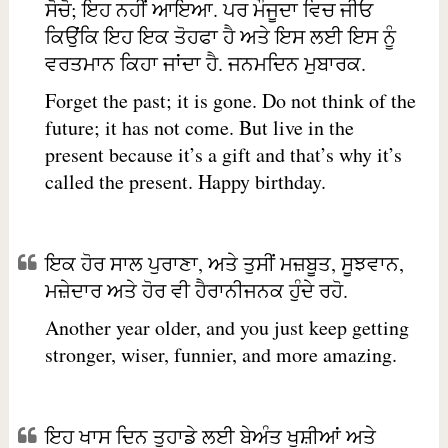
ਸੋਚੋ; ਇਹ ਨਹੀਂ ਆਇਆ. ਪਰ ਮੌਜੂਦਾ ਵਿਚ ਜੀਓ
ਕਿਉਂਕਿ ਇਹ ਇਕ ਤੋਹਫਾ ਹੈ ਅਤੇ ਇਸ ਲਈ ਇਸ ਨੂੰ
ਵਰਤਮਾਨ ਕਿਹਾ ਜਾਂਦਾ ਹੈ. ਜਨਮਦਿਨ ਮੁਬਾਰਕ.
Forget the past; it is gone. Do not think of the
future; it has not come. But live in the
present because it’s a gift and that’s why it’s
called the present. Happy birthday.
ਇਕ ਹੋਰ ਸਾਲ ਪੁਰਾਣਾ, ਅਤੇ ਤੁਸੀਂ ਮਜ਼ਬੂਤ, ਸੂਝਵਾਨ,
ਮਜ਼ੇਦਾਰ ਅਤੇ ਹੋਰ ਵੀ ਹੈਰਾਨੀਜਨਕ ਹੁੰਦੇ ਰਹੋ.
Another year older, and you just keep getting
stronger, wiser, funnier, and more amazing.
ਇਹ ਖਾਸ ਦਿਨ ਤੁਹਾਡੇ ਲਈ ਬੇਅੰਤ ਖੁਸ਼ੀਆਂ ਅਤੇ