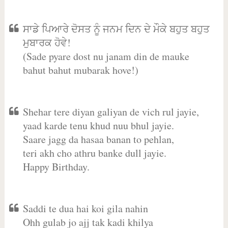
ਸਾਡੇ ਪਿਆਰੇ ਦੋਸਤ ਨੂੰ ਜਨਮ ਦਿਨ ਦੇ ਮੌਕੇ ਬਹੁਤ ਬਹੁਤ
ਮੁਬਾਰਕ ਹੋਵੇ!
(Sade pyare dost nu janam din de mauke
bahut bahut mubarak hove!)
Shehar tere diyan galiyan de vich rul jayie,
yaad karde tenu khud nuu bhul jayie.
Saare jagg da hasaa banan to pehlan,
teri akh cho athru banke dull jayie.
Happy Birthday.
Saddi te dua hai koi gila nahin
Ohh gulab jo ajj tak kadi khilya