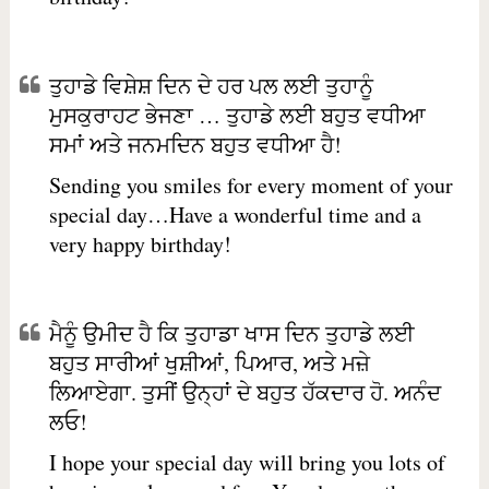
ਤੁਹਾਡੇ ਵਿਸ਼ੇਸ਼ ਦਿਨ ਦੇ ਹਰ ਪਲ ਲਈ ਤੁਹਾਨੂੰ
ਮੁਸਕੁਰਾਹਟ ਭੇਜਣਾ … ਤੁਹਾਡੇ ਲਈ ਬਹੁਤ ਵਧੀਆ
ਸਮਾਂ ਅਤੇ ਜਨਮਦਿਨ ਬਹੁਤ ਵਧੀਆ ਹੈ!
Sending you smiles for every moment of your
special day…Have a wonderful time and a
very happy birthday!
ਮੈਨੂੰ ਉਮੀਦ ਹੈ ਕਿ ਤੁਹਾਡਾ ਖਾਸ ਦਿਨ ਤੁਹਾਡੇ ਲਈ
ਬਹੁਤ ਸਾਰੀਆਂ ਖੁਸ਼ੀਆਂ, ਪਿਆਰ, ਅਤੇ ਮਜ਼ੇ
ਲਿਆਏਗਾ. ਤੁਸੀਂ ਉਨ੍ਹਾਂ ਦੇ ਬਹੁਤ ਹੱਕਦਾਰ ਹੋ. ਅਨੰਦ
ਲਓ!
I hope your special day will bring you lots of