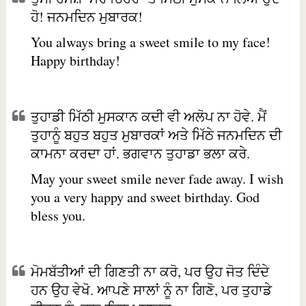
ਹੋ! ਜਨਮਦਿਨ ਮੁਬਾਰਕ!
You always bring a sweet smile to my face!
Happy birthday!
ਤੁਹਾਡੀ ਮਿੱਠੀ ਮੁਸਕਾਨ ਕਦੀ ਵੀ ਅਲੋਪ ਨਾ ਹੋਵੇ. ਮੈਂ
ਤੁਹਾਨੂੰ ਬਹੁਤ ਬਹੁਤ ਮੁਬਾਰਕਾਂ ਅਤੇ ਮਿੱਠੇ ਜਨਮਦਿਨ ਦੀ
ਕਾਮਨਾ ਕਰਦਾ ਹਾਂ. ਭਗਵਾਨ ਤੁਹਾਡਾ ਭਲਾ ਕਰੇ.
May your sweet smile never fade away. I wish
you a very happy and sweet birthday. God
bless you.
ਮੋਮਬੱਤੀਆਂ ਦੀ ਗਿਣਤੀ ਨਾ ਕਰੋ, ਪਰ ਉਹ ਜੋਤ ਦਿੰਦੇ
ਹਨ ਉਹ ਵੇਖੋ. ਆਪਣੇ ਸਾਲਾਂ ਨੂੰ ਨਾ ਗਿਣੋ, ਪਰ ਤੁਹਾਡੇ