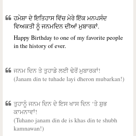
ਹਮੇਸ਼ਾ ਦੇ ਇਤਿਹਾਸ ਵਿੱਚ ਮੇਰੇ ਇੱਕ ਮਨਪਸੰਦ
ਵਿਅਕਤੀ ਨੂੰ ਜਨਮਦਿਨ ਦੀਆਂ ਮੁਬਾਰਕਾਂ.
Happy Birthday to one of my favorite people
in the history of ever.
ਜਨਮ ਦਿਨ ਤੇ ਤੁਹਾਡੇ ਲਈ ਢੇਰੋਂ ਮੁਬਾਰਕਾਂ!
(Janam din te tuhade layi dheron mubarkan!)
ਤੁਹਾਨੂੰ ਜਨਮ ਦਿਨ ਦੇ ਇਸ ਖਾਸ ਦਿਨ ‘ਤੇ ਸ਼ੁਭ
ਕਾਮਨਾਵਾਂ!
(Tuhano janam din de is khas din te shubh
kamnawan!)