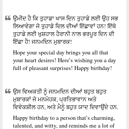
ਉਮੀਦ ਹੈ ਕਿ ਤੁਹਾਡਾ ਖਾਸ ਦਿਨ ਤੁਹਾਡੇ ਲਈ ਉਹ ਸਭ
ਲਿਆਵੇਗਾ ਜੋ ਤੁਹਾਡੇ ਦਿਲ ਦੀਆਂ ਇੱਛਾਵਾਂ ਹਨ! ਇੱਥੇ
ਤੁਹਾਡੇ ਲਈ ਖੁਸ਼ਹਾਲ ਹੈਰਾਨੀ ਨਾਲ ਭਰਪੂਰ ਦਿਨ ਦੀ
ਇੱਛਾ ਹੈ! ਜਨਮਦਿਨ ਮੁਬਾਰਕ!
Hope your special day brings you all that
your heart desires! Here’s wishing you a day
full of pleasant surprises! Happy birthday!
ਉਸ ਵਿਅਕਤੀ ਨੂੰ ਜਨਮਦਿਨ ਦੀਆਂ ਬਹੁਤ ਬਹੁਤ
ਮੁਬਾਰਕਾਂ ਜੋ ਮਨਮੋਹਕ, ਪ੍ਰਤਿਭਾਵਾਨ ਅਤੇ
ਵਿਵੇਕਸ਼ੀਲ ਹਨ, ਅਤੇ ਮੈਨੂੰ ਬਹੁਤ ਯਾਦ ਦਿਵਾਉਂਦੇ ਹਨ.
Happy birthday to a person that’s charming,
talented, and witty, and reminds me a lot of