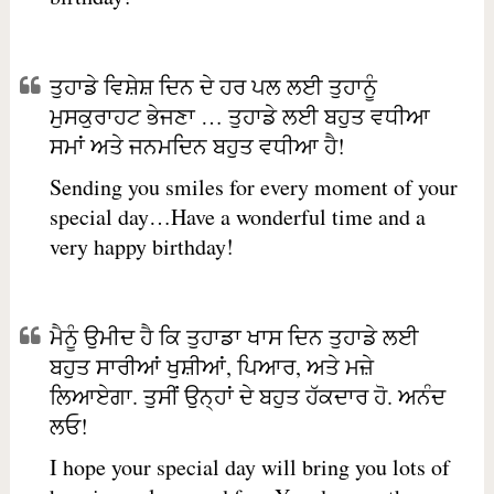
ਤੁਹਾਡੇ ਵਿਸ਼ੇਸ਼ ਦਿਨ ਦੇ ਹਰ ਪਲ ਲਈ ਤੁਹਾਨੂੰ
ਮੁਸਕੁਰਾਹਟ ਭੇਜਣਾ … ਤੁਹਾਡੇ ਲਈ ਬਹੁਤ ਵਧੀਆ
ਸਮਾਂ ਅਤੇ ਜਨਮਦਿਨ ਬਹੁਤ ਵਧੀਆ ਹੈ!
Sending you smiles for every moment of your
special day…Have a wonderful time and a
very happy birthday!
ਮੈਨੂੰ ਉਮੀਦ ਹੈ ਕਿ ਤੁਹਾਡਾ ਖਾਸ ਦਿਨ ਤੁਹਾਡੇ ਲਈ
ਬਹੁਤ ਸਾਰੀਆਂ ਖੁਸ਼ੀਆਂ, ਪਿਆਰ, ਅਤੇ ਮਜ਼ੇ
ਲਿਆਏਗਾ. ਤੁਸੀਂ ਉਨ੍ਹਾਂ ਦੇ ਬਹੁਤ ਹੱਕਦਾਰ ਹੋ. ਅਨੰਦ
ਲਓ!
I hope your special day will bring you lots of