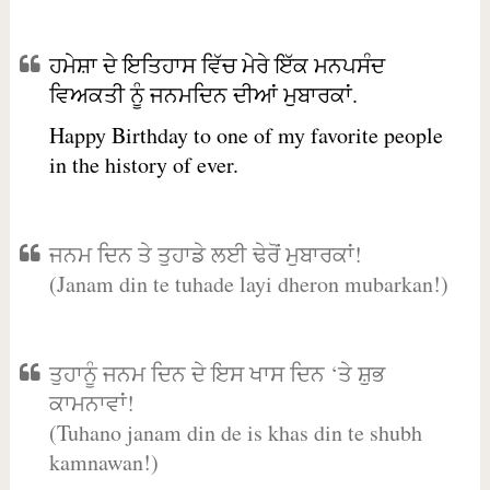
ਹਮੇਸ਼ਾ ਦੇ ਇਤਿਹਾਸ ਵਿੱਚ ਮੇਰੇ ਇੱਕ ਮਨਪਸੰਦ
ਵਿਅਕਤੀ ਨੂੰ ਜਨਮਦਿਨ ਦੀਆਂ ਮੁਬਾਰਕਾਂ.
Happy Birthday to one of my favorite people
in the history of ever.
ਜਨਮ ਦਿਨ ਤੇ ਤੁਹਾਡੇ ਲਈ ਢੇਰੋਂ ਮੁਬਾਰਕਾਂ!
(Janam din te tuhade layi dheron mubarkan!)
ਤੁਹਾਨੂੰ ਜਨਮ ਦਿਨ ਦੇ ਇਸ ਖਾਸ ਦਿਨ ‘ਤੇ ਸ਼ੁਭ
ਕਾਮਨਾਵਾਂ!
(Tuhano janam din de is khas din te shubh
kamnawan!)