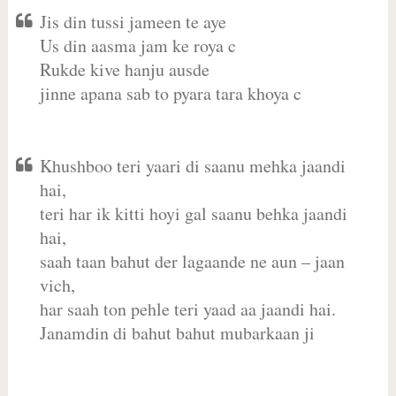
Jis din tussi jameen te aye
Us din aasma jam ke roya c
Rukde kive hanju ausde
jinne apana sab to pyara tara khoya c
Khushboo teri yaari di saanu mehka jaandi
hai,
teri har ik kitti hoyi gal saanu behka jaandi
hai,
saah taan bahut der lagaande ne aun – jaan
vich,
har saah ton pehle teri yaad aa jaandi hai.
Janamdin di bahut bahut mubarkaan ji