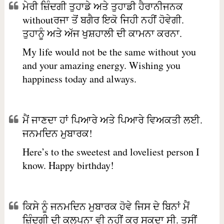
ਮੇਰੀ ਜ਼ਿੰਦਗੀ ਤੁਹਾਡੇ ਅਤੇ ਤੁਹਾਡੀ ਹੈਰਾਨੀਜਨਕ
withoutਰਜਾ ਤੋਂ ਬਗੈਰ ਇਕੋ ਜਿਹੀ ਨਹੀਂ ਹੋਵੇਗੀ.
ਤੁਹਾਨੂੰ ਅਤੇ ਅੱਜ ਖੁਸ਼ਹਾਲੀ ਦੀ ਕਾਮਨਾ ਕਰਨਾ.
My life would not be the same without you
and your amazing energy. Wishing you
happiness today and always.
ਮੈਂ ਜਾਣਦਾ ਹਾਂ ਪਿਆਰੇ ਅਤੇ ਪਿਆਰੇ ਵਿਅਕਤੀ ਲਈ.
ਜਨਮਦਿਨ ਮੁਬਾਰਕ!
Here’s to the sweetest and loveliest person I
know. Happy birthday!
ਕਿਸੇ ਨੂੰ ਜਨਮਦਿਨ ਮੁਬਾਰਕ ਹੋਵੇ ਜਿਸ ਦੇ ਬਿਨਾਂ ਮੈਂ
ਜ਼ਿੰਦਗੀ ਦੀ ਕਲਪਨਾ ਵੀ ਨਹੀਂ ਕਰ ਸਕਦਾ ਸੀ. ਤੁਸੀਂ