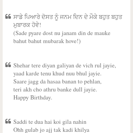
ਸਾਡੇ ਪਿਆਰੇ ਦੋਸਤ ਨੂੰ ਜਨਮ ਦਿਨ ਦੇ ਮੌਕੇ ਬਹੁਤ ਬਹੁਤ
ਮੁਬਾਰਕ ਹੋਵੇ!
(Sade pyare dost nu janam din de mauke
bahut bahut mubarak hove!)
Shehar tere diyan galiyan de vich rul jayie,
yaad karde tenu khud nuu bhul jayie.
Saare jagg da hasaa banan to pehlan,
teri akh cho athru banke dull jayie.
Happy Birthday.
Saddi te dua hai koi gila nahin
Ohh gulab jo ajj tak kadi khilya