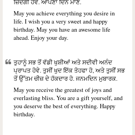
ਜ਼ਿੰਦਗੀ ਹੋਵੇ. ਆਪਣਾ ਦਿਨ ਮਾਣੋ.
May you achieve everything you desire in
life. I wish you a very sweet and happy
birthday. May you have an awesome life
ahead. Enjoy your day.
ਤੁਹਾਨੂੰ ਸਭ ਤੋਂ ਵੱਡੀ ਖੁਸ਼ੀਆਂ ਅਤੇ ਸਦੀਵੀ ਅਨੰਦ
ਪ੍ਰਾਪਤ ਹੋਵੇ. ਤੁਸੀਂ ਖੁਦ ਇੱਕ ਤੋਹਫਾ ਹੋ, ਅਤੇ ਤੁਸੀਂ ਸਭ
ਤੋਂ ਉੱਤਮ ਚੀਜ਼ ਦੇ ਹੱਕਦਾਰ ਹੋ. ਜਨਮਦਿਨ ਮੁਬਾਰਕ.
May you receive the greatest of joys and
everlasting bliss. You are a gift yourself, and
you deserve the best of everything. Happy
birthday.