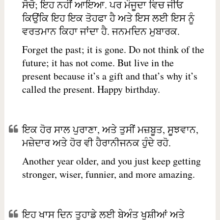
ਸੋਚੋ; ਇਹ ਨਹੀਂ ਆਇਆ. ਪਰ ਮੌਜੂਦਾ ਵਿਚ ਜੀਓ
ਕਿਉਂਕਿ ਇਹ ਇਕ ਤੋਹਫਾ ਹੈ ਅਤੇ ਇਸ ਲਈ ਇਸ ਨੂੰ
ਵਰਤਮਾਨ ਕਿਹਾ ਜਾਂਦਾ ਹੈ. ਜਨਮਦਿਨ ਮੁਬਾਰਕ.
Forget the past; it is gone. Do not think of the
future; it has not come. But live in the
present because it’s a gift and that’s why it’s
called the present. Happy birthday.
ਇਕ ਹੋਰ ਸਾਲ ਪੁਰਾਣਾ, ਅਤੇ ਤੁਸੀਂ ਮਜ਼ਬੂਤ, ਸੂਝਵਾਨ,
ਮਜ਼ੇਦਾਰ ਅਤੇ ਹੋਰ ਵੀ ਹੈਰਾਨੀਜਨਕ ਹੁੰਦੇ ਰਹੋ.
Another year older, and you just keep getting
stronger, wiser, funnier, and more amazing.
ਇਹ ਖਾਸ ਦਿਨ ਤੁਹਾਡੇ ਲਈ ਬੇਅੰਤ ਖੁਸ਼ੀਆਂ ਅਤੇ