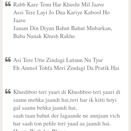
Rabb Kare Tenu Har Khushi Mil Jaave
Assi Tere Layi Jo Dua Kariye Kabool Ho
Jaave
Janam Din Diyan Bahut Bahut Mubarkan,
Baba Nanak Khush Rakhe.
Asi Tere Utte Zindagi Lutaun Nu Tyar
Eh Anmol Tohfa Meri Zindagi Da Pratik Hai
Khushboo teri yaari di Khushboo teri yaari di
saanu mehka jaandi hai,teri har ik kitti hoyi
gal saanu behka jaandi hai,
saah taan bahut der lagaande ne aunjaan vich
har saah ton pehle teri yaad aa jaandi hai.