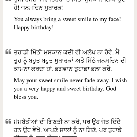
ਹੋ! ਜਨਮਦਿਨ ਮੁਬਾਰਕ!
You always bring a sweet smile to my face!
Happy birthday!
ਤੁਹਾਡੀ ਮਿੱਠੀ ਮੁਸਕਾਨ ਕਦੀ ਵੀ ਅਲੋਪ ਨਾ ਹੋਵੇ. ਮੈਂ
ਤੁਹਾਨੂੰ ਬਹੁਤ ਬਹੁਤ ਮੁਬਾਰਕਾਂ ਅਤੇ ਮਿੱਠੇ ਜਨਮਦਿਨ ਦੀ
ਕਾਮਨਾ ਕਰਦਾ ਹਾਂ. ਭਗਵਾਨ ਤੁਹਾਡਾ ਭਲਾ ਕਰੇ.
May your sweet smile never fade away. I wish
you a very happy and sweet birthday. God
bless you.
ਮੋਮਬੱਤੀਆਂ ਦੀ ਗਿਣਤੀ ਨਾ ਕਰੋ, ਪਰ ਉਹ ਜੋਤ ਦਿੰਦੇ
ਹਨ ਉਹ ਵੇਖੋ. ਆਪਣੇ ਸਾਲਾਂ ਨੂੰ ਨਾ ਗਿਣੋ, ਪਰ ਤੁਹਾਡੇ