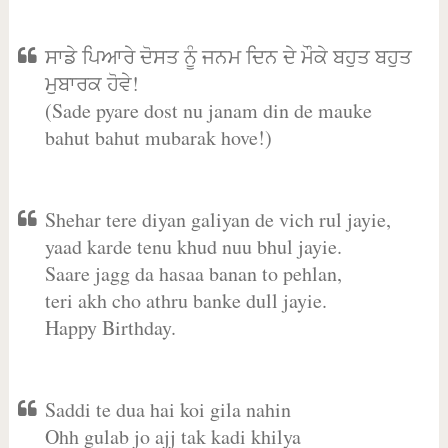
ਸਾਡੇ ਪਿਆਰੇ ਦੋਸਤ ਨੂੰ ਜਨਮ ਦਿਨ ਦੇ ਮੌਕੇ ਬਹੁਤ ਬਹੁਤ
ਮੁਬਾਰਕ ਹੋਵੇ!
(Sade pyare dost nu janam din de mauke
bahut bahut mubarak hove!)
Shehar tere diyan galiyan de vich rul jayie,
yaad karde tenu khud nuu bhul jayie.
Saare jagg da hasaa banan to pehlan,
teri akh cho athru banke dull jayie.
Happy Birthday.
Saddi te dua hai koi gila nahin
Ohh gulab jo ajj tak kadi khilya