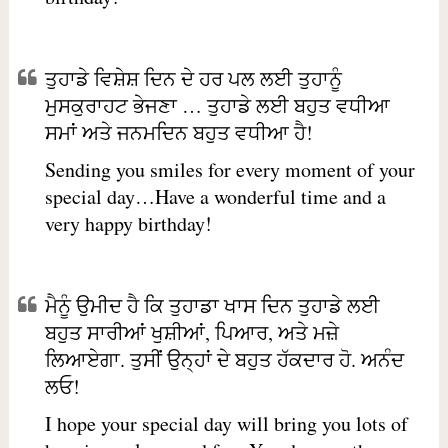
ਤੁਹਾਡੇ ਵਿਸ਼ੇਸ਼ ਦਿਨ ਦੇ ਹਰ ਪਲ ਲਈ ਤੁਹਾਨੂੰ
ਮੁਸਕੁਰਾਹਟ ਭੇਜਣਾ … ਤੁਹਾਡੇ ਲਈ ਬਹੁਤ ਵਧੀਆ
ਸਮਾਂ ਅਤੇ ਜਨਮਦਿਨ ਬਹੁਤ ਵਧੀਆ ਹੈ!
Sending you smiles for every moment of your
special day…Have a wonderful time and a
very happy birthday!
ਮੈਨੂੰ ਉਮੀਦ ਹੈ ਕਿ ਤੁਹਾਡਾ ਖਾਸ ਦਿਨ ਤੁਹਾਡੇ ਲਈ
ਬਹੁਤ ਸਾਰੀਆਂ ਖੁਸ਼ੀਆਂ, ਪਿਆਰ, ਅਤੇ ਮਜ਼ੇ
ਲਿਆਏਗਾ. ਤੁਸੀਂ ਉਨ੍ਹਾਂ ਦੇ ਬਹੁਤ ਹੱਕਦਾਰ ਹੋ. ਅਨੰਦ
ਲਓ!
I hope your special day will bring you lots of