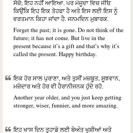
ਸੋਚੋ; ਇਹ ਨਹੀਂ ਆਇਆ. ਪਰ ਮੌਜੂਦਾ ਵਿਚ ਜੀਓ
ਕਿਉਂਕਿ ਇਹ ਇਕ ਤੋਹਫਾ ਹੈ ਅਤੇ ਇਸ ਲਈ ਇਸ ਨੂੰ
ਵਰਤਮਾਨ ਕਿਹਾ ਜਾਂਦਾ ਹੈ. ਜਨਮਦਿਨ ਮੁਬਾਰਕ.
Forget the past; it is gone. Do not think of the
future; it has not come. But live in the
present because it’s a gift and that’s why it’s
called the present. Happy birthday.
ਇਕ ਹੋਰ ਸਾਲ ਪੁਰਾਣਾ, ਅਤੇ ਤੁਸੀਂ ਮਜ਼ਬੂਤ, ਸੂਝਵਾਨ,
ਮਜ਼ੇਦਾਰ ਅਤੇ ਹੋਰ ਵੀ ਹੈਰਾਨੀਜਨਕ ਹੁੰਦੇ ਰਹੋ.
Another year older, and you just keep getting
stronger, wiser, funnier, and more amazing.
ਇਹ ਖਾਸ ਦਿਨ ਤੁਹਾਡੇ ਲਈ ਬੇਅੰਤ ਖੁਸ਼ੀਆਂ ਅਤੇ