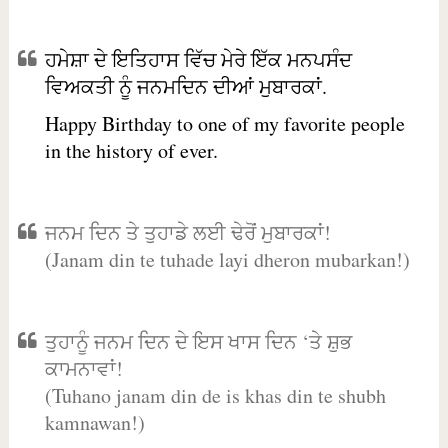
ਹਮੇਸ਼ਾ ਦੇ ਇਤਿਹਾਸ ਵਿੱਚ ਮੇਰੇ ਇੱਕ ਮਨਪਸੰਦ
ਵਿਅਕਤੀ ਨੂੰ ਜਨਮਦਿਨ ਦੀਆਂ ਮੁਬਾਰਕਾਂ.
Happy Birthday to one of my favorite people
in the history of ever.
ਜਨਮ ਦਿਨ ਤੇ ਤੁਹਾਡੇ ਲਈ ਢੇਰੋਂ ਮੁਬਾਰਕਾਂ!
(Janam din te tuhade layi dheron mubarkan!)
ਤੁਹਾਨੂੰ ਜਨਮ ਦਿਨ ਦੇ ਇਸ ਖਾਸ ਦਿਨ ‘ਤੇ ਸ਼ੁਭ
ਕਾਮਨਾਵਾਂ!
(Tuhano janam din de is khas din te shubh
kamnawan!)