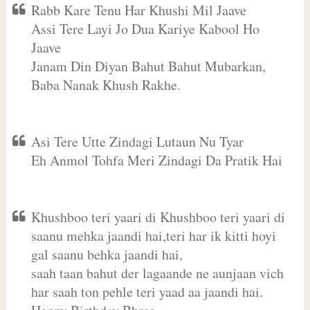
Rabb Kare Tenu Har Khushi Mil Jaave
Assi Tere Layi Jo Dua Kariye Kabool Ho
Jaave
Janam Din Diyan Bahut Bahut Mubarkan,
Baba Nanak Khush Rakhe.
Asi Tere Utte Zindagi Lutaun Nu Tyar
Eh Anmol Tohfa Meri Zindagi Da Pratik Hai
Khushboo teri yaari di Khushboo teri yaari di
saanu mehka jaandi hai,teri har ik kitti hoyi
gal saanu behka jaandi hai,
saah taan bahut der lagaande ne aunjaan vich
har saah ton pehle teri yaad aa jaandi hai.