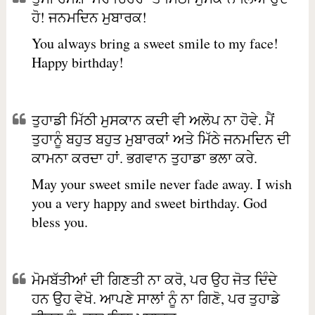
ਹੋ! ਜਨਮਦਿਨ ਮੁਬਾਰਕ!
You always bring a sweet smile to my face!
Happy birthday!
ਤੁਹਾਡੀ ਮਿੱਠੀ ਮੁਸਕਾਨ ਕਦੀ ਵੀ ਅਲੋਪ ਨਾ ਹੋਵੇ. ਮੈਂ
ਤੁਹਾਨੂੰ ਬਹੁਤ ਬਹੁਤ ਮੁਬਾਰਕਾਂ ਅਤੇ ਮਿੱਠੇ ਜਨਮਦਿਨ ਦੀ
ਕਾਮਨਾ ਕਰਦਾ ਹਾਂ. ਭਗਵਾਨ ਤੁਹਾਡਾ ਭਲਾ ਕਰੇ.
May your sweet smile never fade away. I wish
you a very happy and sweet birthday. God
bless you.
ਮੋਮਬੱਤੀਆਂ ਦੀ ਗਿਣਤੀ ਨਾ ਕਰੋ, ਪਰ ਉਹ ਜੋਤ ਦਿੰਦੇ
ਹਨ ਉਹ ਵੇਖੋ. ਆਪਣੇ ਸਾਲਾਂ ਨੂੰ ਨਾ ਗਿਣੋ, ਪਰ ਤੁਹਾਡੇ