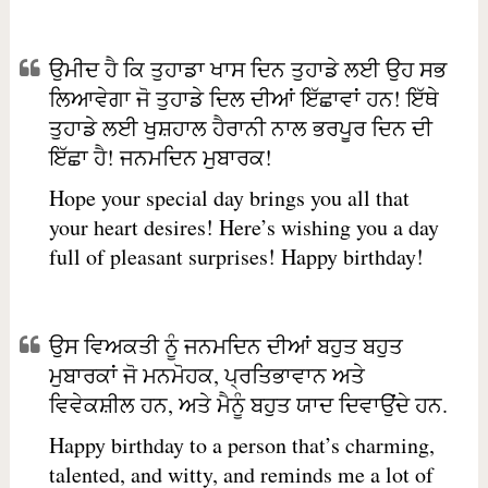
ਉਮੀਦ ਹੈ ਕਿ ਤੁਹਾਡਾ ਖਾਸ ਦਿਨ ਤੁਹਾਡੇ ਲਈ ਉਹ ਸਭ
ਲਿਆਵੇਗਾ ਜੋ ਤੁਹਾਡੇ ਦਿਲ ਦੀਆਂ ਇੱਛਾਵਾਂ ਹਨ! ਇੱਥੇ
ਤੁਹਾਡੇ ਲਈ ਖੁਸ਼ਹਾਲ ਹੈਰਾਨੀ ਨਾਲ ਭਰਪੂਰ ਦਿਨ ਦੀ
ਇੱਛਾ ਹੈ! ਜਨਮਦਿਨ ਮੁਬਾਰਕ!
Hope your special day brings you all that
your heart desires! Here’s wishing you a day
full of pleasant surprises! Happy birthday!
ਉਸ ਵਿਅਕਤੀ ਨੂੰ ਜਨਮਦਿਨ ਦੀਆਂ ਬਹੁਤ ਬਹੁਤ
ਮੁਬਾਰਕਾਂ ਜੋ ਮਨਮੋਹਕ, ਪ੍ਰਤਿਭਾਵਾਨ ਅਤੇ
ਵਿਵੇਕਸ਼ੀਲ ਹਨ, ਅਤੇ ਮੈਨੂੰ ਬਹੁਤ ਯਾਦ ਦਿਵਾਉਂਦੇ ਹਨ.
Happy birthday to a person that’s charming,
talented, and witty, and reminds me a lot of