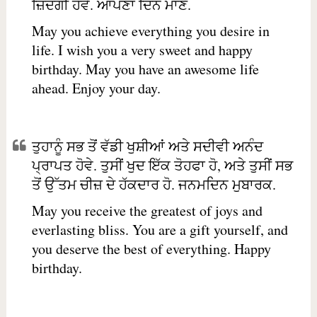
ਜ਼ਿੰਦਗੀ ਹੋਵੇ. ਆਪਣਾ ਦਿਨ ਮਾਣੋ.
May you achieve everything you desire in
life. I wish you a very sweet and happy
birthday. May you have an awesome life
ahead. Enjoy your day.
ਤੁਹਾਨੂੰ ਸਭ ਤੋਂ ਵੱਡੀ ਖੁਸ਼ੀਆਂ ਅਤੇ ਸਦੀਵੀ ਅਨੰਦ
ਪ੍ਰਾਪਤ ਹੋਵੇ. ਤੁਸੀਂ ਖੁਦ ਇੱਕ ਤੋਹਫਾ ਹੋ, ਅਤੇ ਤੁਸੀਂ ਸਭ
ਤੋਂ ਉੱਤਮ ਚੀਜ਼ ਦੇ ਹੱਕਦਾਰ ਹੋ. ਜਨਮਦਿਨ ਮੁਬਾਰਕ.
May you receive the greatest of joys and
everlasting bliss. You are a gift yourself, and
you deserve the best of everything. Happy
birthday.