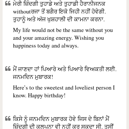
ਮੇਰੀ ਜ਼ਿੰਦਗੀ ਤੁਹਾਡੇ ਅਤੇ ਤੁਹਾਡੀ ਹੈਰਾਨੀਜਨਕ
withoutਰਜਾ ਤੋਂ ਬਗੈਰ ਇਕੋ ਜਿਹੀ ਨਹੀਂ ਹੋਵੇਗੀ.
ਤੁਹਾਨੂੰ ਅਤੇ ਅੱਜ ਖੁਸ਼ਹਾਲੀ ਦੀ ਕਾਮਨਾ ਕਰਨਾ.
My life would not be the same without you
and your amazing energy. Wishing you
happiness today and always.
ਮੈਂ ਜਾਣਦਾ ਹਾਂ ਪਿਆਰੇ ਅਤੇ ਪਿਆਰੇ ਵਿਅਕਤੀ ਲਈ.
ਜਨਮਦਿਨ ਮੁਬਾਰਕ!
Here’s to the sweetest and loveliest person I
know. Happy birthday!
ਕਿਸੇ ਨੂੰ ਜਨਮਦਿਨ ਮੁਬਾਰਕ ਹੋਵੇ ਜਿਸ ਦੇ ਬਿਨਾਂ ਮੈਂ
ਜ਼ਿੰਦਗੀ ਦੀ ਕਲਪਨਾ ਵੀ ਨਹੀਂ ਕਰ ਸਕਦਾ ਸੀ. ਤੁਸੀਂ