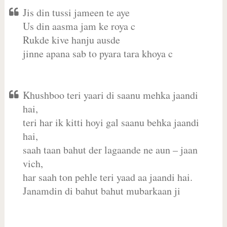
Jis din tussi jameen te aye
Us din aasma jam ke roya c
Rukde kive hanju ausde
jinne apana sab to pyara tara khoya c
Khushboo teri yaari di saanu mehka jaandi
hai,
teri har ik kitti hoyi gal saanu behka jaandi
hai,
saah taan bahut der lagaande ne aun – jaan
vich,
har saah ton pehle teri yaad aa jaandi hai.
Janamdin di bahut bahut mubarkaan ji