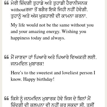
ਮੇਰੀ ਜ਼ਿੰਦਗੀ ਤੁਹਾਡੇ ਅਤੇ ਤੁਹਾਡੀ ਹੈਰਾਨੀਜਨਕ
withoutਰਜਾ ਤੋਂ ਬਗੈਰ ਇਕੋ ਜਿਹੀ ਨਹੀਂ ਹੋਵੇਗੀ.
ਤੁਹਾਨੂੰ ਅਤੇ ਅੱਜ ਖੁਸ਼ਹਾਲੀ ਦੀ ਕਾਮਨਾ ਕਰਨਾ.
My life would not be the same without you
and your amazing energy. Wishing you
happiness today and always.
ਮੈਂ ਜਾਣਦਾ ਹਾਂ ਪਿਆਰੇ ਅਤੇ ਪਿਆਰੇ ਵਿਅਕਤੀ ਲਈ.
ਜਨਮਦਿਨ ਮੁਬਾਰਕ!
Here’s to the sweetest and loveliest person I
know. Happy birthday!
ਕਿਸੇ ਨੂੰ ਜਨਮਦਿਨ ਮੁਬਾਰਕ ਹੋਵੇ ਜਿਸ ਦੇ ਬਿਨਾਂ ਮੈਂ
ਜ਼ਿੰਦਗੀ ਦੀ ਕਲਪਨਾ ਵੀ ਨਹੀਂ ਕਰ ਸਕਦਾ ਸੀ. ਤੁਸੀਂ