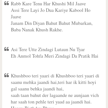
Rabb Kare Tenu Har Khushi Mil Jaave
Assi Tere Layi Jo Dua Kariye Kabool Ho
Jaave
Janam Din Diyan Bahut Bahut Mubarkan,
Baba Nanak Khush Rakhe.
Asi Tere Utte Zindagi Lutaun Nu Tyar
Eh Anmol Tohfa Meri Zindagi Da Pratik Hai
Khushboo teri yaari di Khushboo teri yaari di
saanu mehka jaandi hai,teri har ik kitti hoyi
gal saanu behka jaandi hai,
saah taan bahut der lagaande ne aunjaan vich
har saah ton pehle teri yaad aa jaandi hai.