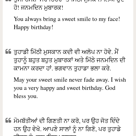
ਹੋ! ਜਨਮਦਿਨ ਮੁਬਾਰਕ!
You always bring a sweet smile to my face!
Happy birthday!
ਤੁਹਾਡੀ ਮਿੱਠੀ ਮੁਸਕਾਨ ਕਦੀ ਵੀ ਅਲੋਪ ਨਾ ਹੋਵੇ. ਮੈਂ
ਤੁਹਾਨੂੰ ਬਹੁਤ ਬਹੁਤ ਮੁਬਾਰਕਾਂ ਅਤੇ ਮਿੱਠੇ ਜਨਮਦਿਨ ਦੀ
ਕਾਮਨਾ ਕਰਦਾ ਹਾਂ. ਭਗਵਾਨ ਤੁਹਾਡਾ ਭਲਾ ਕਰੇ.
May your sweet smile never fade away. I wish
you a very happy and sweet birthday. God
bless you.
ਮੋਮਬੱਤੀਆਂ ਦੀ ਗਿਣਤੀ ਨਾ ਕਰੋ, ਪਰ ਉਹ ਜੋਤ ਦਿੰਦੇ
ਹਨ ਉਹ ਵੇਖੋ. ਆਪਣੇ ਸਾਲਾਂ ਨੂੰ ਨਾ ਗਿਣੋ, ਪਰ ਤੁਹਾਡੇ