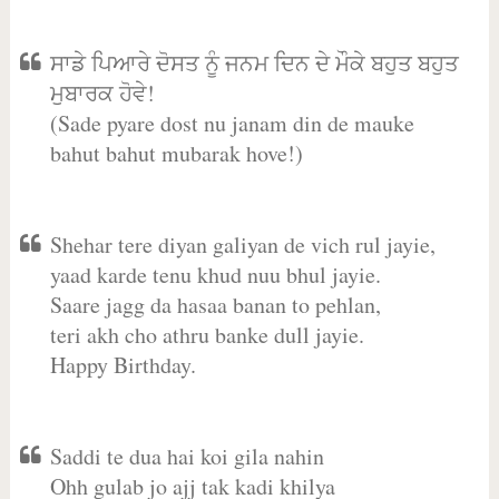
ਸਾਡੇ ਪਿਆਰੇ ਦੋਸਤ ਨੂੰ ਜਨਮ ਦਿਨ ਦੇ ਮੌਕੇ ਬਹੁਤ ਬਹੁਤ
ਮੁਬਾਰਕ ਹੋਵੇ!
(Sade pyare dost nu janam din de mauke
bahut bahut mubarak hove!)
Shehar tere diyan galiyan de vich rul jayie,
yaad karde tenu khud nuu bhul jayie.
Saare jagg da hasaa banan to pehlan,
teri akh cho athru banke dull jayie.
Happy Birthday.
Saddi te dua hai koi gila nahin
Ohh gulab jo ajj tak kadi khilya