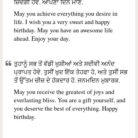
ਜ਼ਿੰਦਗੀ ਹੋਵੇ. ਆਪਣਾ ਦਿਨ ਮਾਣੋ.
May you achieve everything you desire in
life. I wish you a very sweet and happy
birthday. May you have an awesome life
ahead. Enjoy your day.
ਤੁਹਾਨੂੰ ਸਭ ਤੋਂ ਵੱਡੀ ਖੁਸ਼ੀਆਂ ਅਤੇ ਸਦੀਵੀ ਅਨੰਦ
ਪ੍ਰਾਪਤ ਹੋਵੇ. ਤੁਸੀਂ ਖੁਦ ਇੱਕ ਤੋਹਫਾ ਹੋ, ਅਤੇ ਤੁਸੀਂ ਸਭ
ਤੋਂ ਉੱਤਮ ਚੀਜ਼ ਦੇ ਹੱਕਦਾਰ ਹੋ. ਜਨਮਦਿਨ ਮੁਬਾਰਕ.
May you receive the greatest of joys and
everlasting bliss. You are a gift yourself, and
you deserve the best of everything. Happy
birthday.