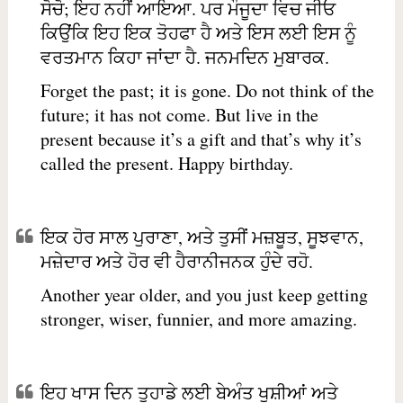
ਸੋਚੋ; ਇਹ ਨਹੀਂ ਆਇਆ. ਪਰ ਮੌਜੂਦਾ ਵਿਚ ਜੀਓ
ਕਿਉਂਕਿ ਇਹ ਇਕ ਤੋਹਫਾ ਹੈ ਅਤੇ ਇਸ ਲਈ ਇਸ ਨੂੰ
ਵਰਤਮਾਨ ਕਿਹਾ ਜਾਂਦਾ ਹੈ. ਜਨਮਦਿਨ ਮੁਬਾਰਕ.
Forget the past; it is gone. Do not think of the
future; it has not come. But live in the
present because it’s a gift and that’s why it’s
called the present. Happy birthday.
ਇਕ ਹੋਰ ਸਾਲ ਪੁਰਾਣਾ, ਅਤੇ ਤੁਸੀਂ ਮਜ਼ਬੂਤ, ਸੂਝਵਾਨ,
ਮਜ਼ੇਦਾਰ ਅਤੇ ਹੋਰ ਵੀ ਹੈਰਾਨੀਜਨਕ ਹੁੰਦੇ ਰਹੋ.
Another year older, and you just keep getting
stronger, wiser, funnier, and more amazing.
ਇਹ ਖਾਸ ਦਿਨ ਤੁਹਾਡੇ ਲਈ ਬੇਅੰਤ ਖੁਸ਼ੀਆਂ ਅਤੇ