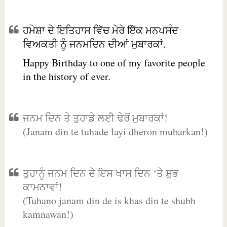
ਹਮੇਸ਼ਾ ਦੇ ਇਤਿਹਾਸ ਵਿੱਚ ਮੇਰੇ ਇੱਕ ਮਨਪਸੰਦ
ਵਿਅਕਤੀ ਨੂੰ ਜਨਮਦਿਨ ਦੀਆਂ ਮੁਬਾਰਕਾਂ.
Happy Birthday to one of my favorite people
in the history of ever.
ਜਨਮ ਦਿਨ ਤੇ ਤੁਹਾਡੇ ਲਈ ਢੇਰੋਂ ਮੁਬਾਰਕਾਂ!
(Janam din te tuhade layi dheron mubarkan!)
ਤੁਹਾਨੂੰ ਜਨਮ ਦਿਨ ਦੇ ਇਸ ਖਾਸ ਦਿਨ ‘ਤੇ ਸ਼ੁਭ
ਕਾਮਨਾਵਾਂ!
(Tuhano janam din de is khas din te shubh
kamnawan!)