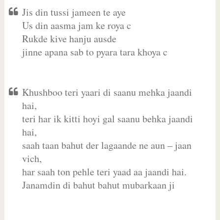
Jis din tussi jameen te aye
Us din aasma jam ke roya c
Rukde kive hanju ausde
jinne apana sab to pyara tara khoya c
Khushboo teri yaari di saanu mehka jaandi
hai,
teri har ik kitti hoyi gal saanu behka jaandi
hai,
saah taan bahut der lagaande ne aun – jaan
vich,
har saah ton pehle teri yaad aa jaandi hai.
Janamdin di bahut bahut mubarkaan ji