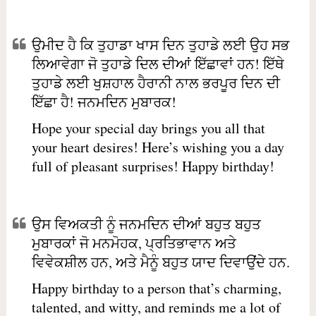
ਉਮੀਦ ਹੈ ਕਿ ਤੁਹਾਡਾ ਖਾਸ ਦਿਨ ਤੁਹਾਡੇ ਲਈ ਉਹ ਸਭ
ਲਿਆਵੇਗਾ ਜੋ ਤੁਹਾਡੇ ਦਿਲ ਦੀਆਂ ਇੱਛਾਵਾਂ ਹਨ! ਇੱਥੇ
ਤੁਹਾਡੇ ਲਈ ਖੁਸ਼ਹਾਲ ਹੈਰਾਨੀ ਨਾਲ ਭਰਪੂਰ ਦਿਨ ਦੀ
ਇੱਛਾ ਹੈ! ਜਨਮਦਿਨ ਮੁਬਾਰਕ!
Hope your special day brings you all that
your heart desires! Here’s wishing you a day
full of pleasant surprises! Happy birthday!
ਉਸ ਵਿਅਕਤੀ ਨੂੰ ਜਨਮਦਿਨ ਦੀਆਂ ਬਹੁਤ ਬਹੁਤ
ਮੁਬਾਰਕਾਂ ਜੋ ਮਨਮੋਹਕ, ਪ੍ਰਤਿਭਾਵਾਨ ਅਤੇ
ਵਿਵੇਕਸ਼ੀਲ ਹਨ, ਅਤੇ ਮੈਨੂੰ ਬਹੁਤ ਯਾਦ ਦਿਵਾਉਂਦੇ ਹਨ.
Happy birthday to a person that’s charming,
talented, and witty, and reminds me a lot of