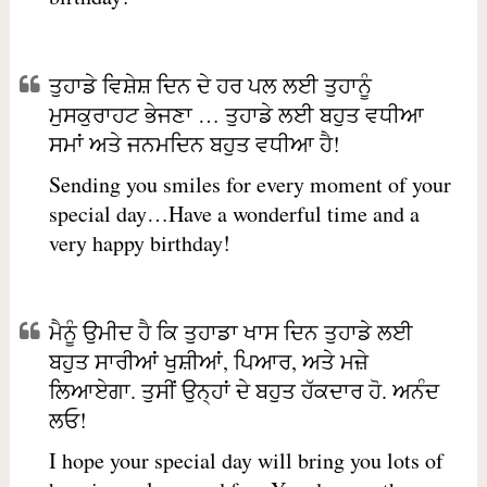
ਤੁਹਾਡੇ ਵਿਸ਼ੇਸ਼ ਦਿਨ ਦੇ ਹਰ ਪਲ ਲਈ ਤੁਹਾਨੂੰ
ਮੁਸਕੁਰਾਹਟ ਭੇਜਣਾ … ਤੁਹਾਡੇ ਲਈ ਬਹੁਤ ਵਧੀਆ
ਸਮਾਂ ਅਤੇ ਜਨਮਦਿਨ ਬਹੁਤ ਵਧੀਆ ਹੈ!
Sending you smiles for every moment of your
special day…Have a wonderful time and a
very happy birthday!
ਮੈਨੂੰ ਉਮੀਦ ਹੈ ਕਿ ਤੁਹਾਡਾ ਖਾਸ ਦਿਨ ਤੁਹਾਡੇ ਲਈ
ਬਹੁਤ ਸਾਰੀਆਂ ਖੁਸ਼ੀਆਂ, ਪਿਆਰ, ਅਤੇ ਮਜ਼ੇ
ਲਿਆਏਗਾ. ਤੁਸੀਂ ਉਨ੍ਹਾਂ ਦੇ ਬਹੁਤ ਹੱਕਦਾਰ ਹੋ. ਅਨੰਦ
ਲਓ!
I hope your special day will bring you lots of