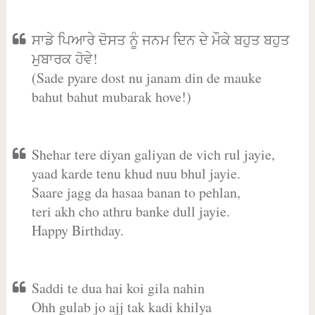
ਸਾਡੇ ਪਿਆਰੇ ਦੋਸਤ ਨੂੰ ਜਨਮ ਦਿਨ ਦੇ ਮੌਕੇ ਬਹੁਤ ਬਹੁਤ
ਮੁਬਾਰਕ ਹੋਵੇ!
(Sade pyare dost nu janam din de mauke
bahut bahut mubarak hove!)
Shehar tere diyan galiyan de vich rul jayie,
yaad karde tenu khud nuu bhul jayie.
Saare jagg da hasaa banan to pehlan,
teri akh cho athru banke dull jayie.
Happy Birthday.
Saddi te dua hai koi gila nahin
Ohh gulab jo ajj tak kadi khilya