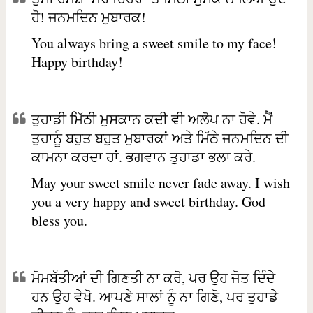
ਹੋ! ਜਨਮਦਿਨ ਮੁਬਾਰਕ!
You always bring a sweet smile to my face!
Happy birthday!
ਤੁਹਾਡੀ ਮਿੱਠੀ ਮੁਸਕਾਨ ਕਦੀ ਵੀ ਅਲੋਪ ਨਾ ਹੋਵੇ. ਮੈਂ
ਤੁਹਾਨੂੰ ਬਹੁਤ ਬਹੁਤ ਮੁਬਾਰਕਾਂ ਅਤੇ ਮਿੱਠੇ ਜਨਮਦਿਨ ਦੀ
ਕਾਮਨਾ ਕਰਦਾ ਹਾਂ. ਭਗਵਾਨ ਤੁਹਾਡਾ ਭਲਾ ਕਰੇ.
May your sweet smile never fade away. I wish
you a very happy and sweet birthday. God
bless you.
ਮੋਮਬੱਤੀਆਂ ਦੀ ਗਿਣਤੀ ਨਾ ਕਰੋ, ਪਰ ਉਹ ਜੋਤ ਦਿੰਦੇ
ਹਨ ਉਹ ਵੇਖੋ. ਆਪਣੇ ਸਾਲਾਂ ਨੂੰ ਨਾ ਗਿਣੋ, ਪਰ ਤੁਹਾਡੇ