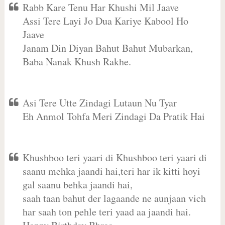
Rabb Kare Tenu Har Khushi Mil Jaave
Assi Tere Layi Jo Dua Kariye Kabool Ho
Jaave
Janam Din Diyan Bahut Bahut Mubarkan,
Baba Nanak Khush Rakhe.
Asi Tere Utte Zindagi Lutaun Nu Tyar
Eh Anmol Tohfa Meri Zindagi Da Pratik Hai
Khushboo teri yaari di Khushboo teri yaari di
saanu mehka jaandi hai,teri har ik kitti hoyi
gal saanu behka jaandi hai,
saah taan bahut der lagaande ne aunjaan vich
har saah ton pehle teri yaad aa jaandi hai.