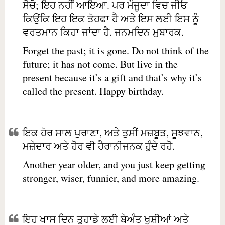
ਸੋਚੋ; ਇਹ ਨਹੀਂ ਆਇਆ. ਪਰ ਮੌਜੂਦਾ ਵਿਚ ਜੀਓ
ਕਿਉਂਕਿ ਇਹ ਇਕ ਤੋਹਫਾ ਹੈ ਅਤੇ ਇਸ ਲਈ ਇਸ ਨੂੰ
ਵਰਤਮਾਨ ਕਿਹਾ ਜਾਂਦਾ ਹੈ. ਜਨਮਦਿਨ ਮੁਬਾਰਕ.
Forget the past; it is gone. Do not think of the
future; it has not come. But live in the
present because it’s a gift and that’s why it’s
called the present. Happy birthday.
ਇਕ ਹੋਰ ਸਾਲ ਪੁਰਾਣਾ, ਅਤੇ ਤੁਸੀਂ ਮਜ਼ਬੂਤ, ਸੂਝਵਾਨ,
ਮਜ਼ੇਦਾਰ ਅਤੇ ਹੋਰ ਵੀ ਹੈਰਾਨੀਜਨਕ ਹੁੰਦੇ ਰਹੋ.
Another year older, and you just keep getting
stronger, wiser, funnier, and more amazing.
ਇਹ ਖਾਸ ਦਿਨ ਤੁਹਾਡੇ ਲਈ ਬੇਅੰਤ ਖੁਸ਼ੀਆਂ ਅਤੇ