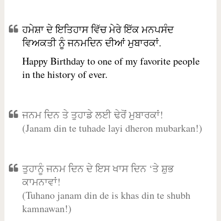
ਹਮੇਸ਼ਾ ਦੇ ਇਤਿਹਾਸ ਵਿੱਚ ਮੇਰੇ ਇੱਕ ਮਨਪਸੰਦ
ਵਿਅਕਤੀ ਨੂੰ ਜਨਮਦਿਨ ਦੀਆਂ ਮੁਬਾਰਕਾਂ.
Happy Birthday to one of my favorite people
in the history of ever.
ਜਨਮ ਦਿਨ ਤੇ ਤੁਹਾਡੇ ਲਈ ਢੇਰੋਂ ਮੁਬਾਰਕਾਂ!
(Janam din te tuhade layi dheron mubarkan!)
ਤੁਹਾਨੂੰ ਜਨਮ ਦਿਨ ਦੇ ਇਸ ਖਾਸ ਦਿਨ ‘ਤੇ ਸ਼ੁਭ
ਕਾਮਨਾਵਾਂ!
(Tuhano janam din de is khas din te shubh
kamnawan!)