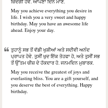
ਜ਼ਿੰਦਗੀ ਹੋਵੇ. ਆਪਣਾ ਦਿਨ ਮਾਣੋ.
May you achieve everything you desire in
life. I wish you a very sweet and happy
birthday. May you have an awesome life
ahead. Enjoy your day.
ਤੁਹਾਨੂੰ ਸਭ ਤੋਂ ਵੱਡੀ ਖੁਸ਼ੀਆਂ ਅਤੇ ਸਦੀਵੀ ਅਨੰਦ
ਪ੍ਰਾਪਤ ਹੋਵੇ. ਤੁਸੀਂ ਖੁਦ ਇੱਕ ਤੋਹਫਾ ਹੋ, ਅਤੇ ਤੁਸੀਂ ਸਭ
ਤੋਂ ਉੱਤਮ ਚੀਜ਼ ਦੇ ਹੱਕਦਾਰ ਹੋ. ਜਨਮਦਿਨ ਮੁਬਾਰਕ.
May you receive the greatest of joys and
everlasting bliss. You are a gift yourself, and
you deserve the best of everything. Happy
birthday.