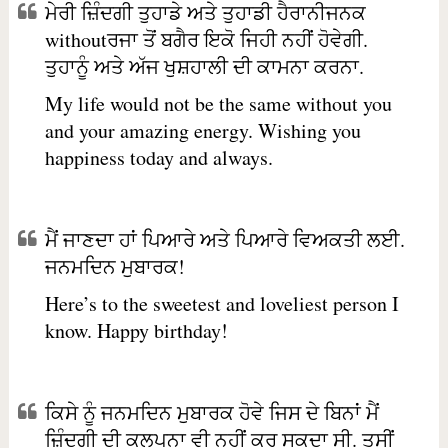
ਮੇਰੀ ਜ਼ਿੰਦਗੀ ਤੁਹਾਡੇ ਅਤੇ ਤੁਹਾਡੀ ਹੈਰਾਨੀਜਨਕ
withoutਰਜਾ ਤੋਂ ਬਗੈਰ ਇਕੋ ਜਿਹੀ ਨਹੀਂ ਹੋਵੇਗੀ.
ਤੁਹਾਨੂੰ ਅਤੇ ਅੱਜ ਖੁਸ਼ਹਾਲੀ ਦੀ ਕਾਮਨਾ ਕਰਨਾ.
My life would not be the same without you
and your amazing energy. Wishing you
happiness today and always.
ਮੈਂ ਜਾਣਦਾ ਹਾਂ ਪਿਆਰੇ ਅਤੇ ਪਿਆਰੇ ਵਿਅਕਤੀ ਲਈ.
ਜਨਮਦਿਨ ਮੁਬਾਰਕ!
Here’s to the sweetest and loveliest person I
know. Happy birthday!
ਕਿਸੇ ਨੂੰ ਜਨਮਦਿਨ ਮੁਬਾਰਕ ਹੋਵੇ ਜਿਸ ਦੇ ਬਿਨਾਂ ਮੈਂ
ਜ਼ਿੰਦਗੀ ਦੀ ਕਲਪਨਾ ਵੀ ਨਹੀਂ ਕਰ ਸਕਦਾ ਸੀ. ਤੁਸੀਂ