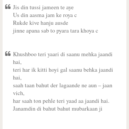
Jis din tussi jameen te aye
Us din aasma jam ke roya c
Rukde kive hanju ausde
jinne apana sab to pyara tara khoya c
Khushboo teri yaari di saanu mehka jaandi
hai,
teri har ik kitti hoyi gal saanu behka jaandi
hai,
saah taan bahut der lagaande ne aun – jaan
vich,
har saah ton pehle teri yaad aa jaandi hai.
Janamdin di bahut bahut mubarkaan ji