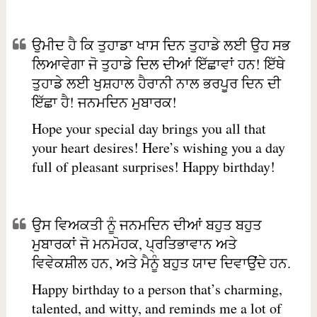
ਉਮੀਦ ਹੈ ਕਿ ਤੁਹਾਡਾ ਖਾਸ ਦਿਨ ਤੁਹਾਡੇ ਲਈ ਉਹ ਸਭ
ਲਿਆਵੇਗਾ ਜੋ ਤੁਹਾਡੇ ਦਿਲ ਦੀਆਂ ਇੱਛਾਵਾਂ ਹਨ! ਇੱਥੇ
ਤੁਹਾਡੇ ਲਈ ਖੁਸ਼ਹਾਲ ਹੈਰਾਨੀ ਨਾਲ ਭਰਪੂਰ ਦਿਨ ਦੀ
ਇੱਛਾ ਹੈ! ਜਨਮਦਿਨ ਮੁਬਾਰਕ!
Hope your special day brings you all that
your heart desires! Here’s wishing you a day
full of pleasant surprises! Happy birthday!
ਉਸ ਵਿਅਕਤੀ ਨੂੰ ਜਨਮਦਿਨ ਦੀਆਂ ਬਹੁਤ ਬਹੁਤ
ਮੁਬਾਰਕਾਂ ਜੋ ਮਨਮੋਹਕ, ਪ੍ਰਤਿਭਾਵਾਨ ਅਤੇ
ਵਿਵੇਕਸ਼ੀਲ ਹਨ, ਅਤੇ ਮੈਨੂੰ ਬਹੁਤ ਯਾਦ ਦਿਵਾਉਂਦੇ ਹਨ.
Happy birthday to a person that’s charming,
talented, and witty, and reminds me a lot of