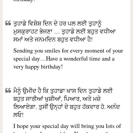
ਤੁਹਾਡੇ ਵਿਸ਼ੇਸ਼ ਦਿਨ ਦੇ ਹਰ ਪਲ ਲਈ ਤੁਹਾਨੂੰ
ਮੁਸਕੁਰਾਹਟ ਭੇਜਣਾ … ਤੁਹਾਡੇ ਲਈ ਬਹੁਤ ਵਧੀਆ
ਸਮਾਂ ਅਤੇ ਜਨਮਦਿਨ ਬਹੁਤ ਵਧੀਆ ਹੈ!
Sending you smiles for every moment of your
special day…Have a wonderful time and a
very happy birthday!
ਮੈਨੂੰ ਉਮੀਦ ਹੈ ਕਿ ਤੁਹਾਡਾ ਖਾਸ ਦਿਨ ਤੁਹਾਡੇ ਲਈ
ਬਹੁਤ ਸਾਰੀਆਂ ਖੁਸ਼ੀਆਂ, ਪਿਆਰ, ਅਤੇ ਮਜ਼ੇ
ਲਿਆਏਗਾ. ਤੁਸੀਂ ਉਨ੍ਹਾਂ ਦੇ ਬਹੁਤ ਹੱਕਦਾਰ ਹੋ. ਅਨੰਦ
ਲਓ!
I hope your special day will bring you lots of