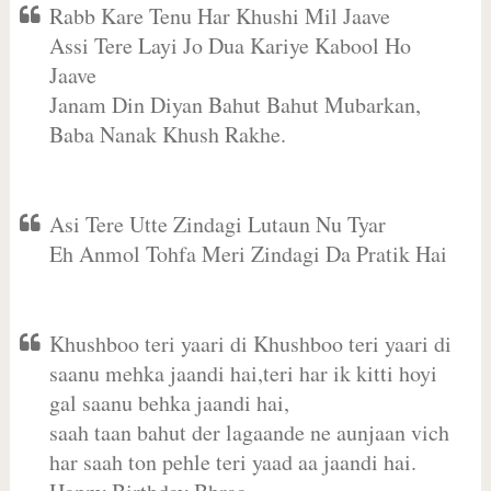
Rabb Kare Tenu Har Khushi Mil Jaave
Assi Tere Layi Jo Dua Kariye Kabool Ho
Jaave
Janam Din Diyan Bahut Bahut Mubarkan,
Baba Nanak Khush Rakhe.
Asi Tere Utte Zindagi Lutaun Nu Tyar
Eh Anmol Tohfa Meri Zindagi Da Pratik Hai
Khushboo teri yaari di Khushboo teri yaari di
saanu mehka jaandi hai,teri har ik kitti hoyi
gal saanu behka jaandi hai,
saah taan bahut der lagaande ne aunjaan vich
har saah ton pehle teri yaad aa jaandi hai.