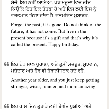
ਸੋਚੋ; ਇਹ ਨਹੀਂ ਆਇਆ. ਪਰ ਮੌਜੂਦਾ ਵਿਚ ਜੀਓ
ਕਿਉਂਕਿ ਇਹ ਇਕ ਤੋਹਫਾ ਹੈ ਅਤੇ ਇਸ ਲਈ ਇਸ ਨੂੰ
ਵਰਤਮਾਨ ਕਿਹਾ ਜਾਂਦਾ ਹੈ. ਜਨਮਦਿਨ ਮੁਬਾਰਕ.
Forget the past; it is gone. Do not think of the
future; it has not come. But live in the
present because it’s a gift and that’s why it’s
called the present. Happy birthday.
ਇਕ ਹੋਰ ਸਾਲ ਪੁਰਾਣਾ, ਅਤੇ ਤੁਸੀਂ ਮਜ਼ਬੂਤ, ਸੂਝਵਾਨ,
ਮਜ਼ੇਦਾਰ ਅਤੇ ਹੋਰ ਵੀ ਹੈਰਾਨੀਜਨਕ ਹੁੰਦੇ ਰਹੋ.
Another year older, and you just keep getting
stronger, wiser, funnier, and more amazing.
ਇਹ ਖਾਸ ਦਿਨ ਤੁਹਾਡੇ ਲਈ ਬੇਅੰਤ ਖੁਸ਼ੀਆਂ ਅਤੇ