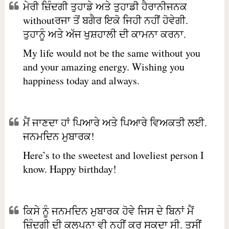
ਮੇਰੀ ਜ਼ਿੰਦਗੀ ਤੁਹਾਡੇ ਅਤੇ ਤੁਹਾਡੀ ਹੈਰਾਨੀਜਨਕ
withoutਰਜਾ ਤੋਂ ਬਗੈਰ ਇਕੋ ਜਿਹੀ ਨਹੀਂ ਹੋਵੇਗੀ.
ਤੁਹਾਨੂੰ ਅਤੇ ਅੱਜ ਖੁਸ਼ਹਾਲੀ ਦੀ ਕਾਮਨਾ ਕਰਨਾ.
My life would not be the same without you
and your amazing energy. Wishing you
happiness today and always.
ਮੈਂ ਜਾਣਦਾ ਹਾਂ ਪਿਆਰੇ ਅਤੇ ਪਿਆਰੇ ਵਿਅਕਤੀ ਲਈ.
ਜਨਮਦਿਨ ਮੁਬਾਰਕ!
Here’s to the sweetest and loveliest person I
know. Happy birthday!
ਕਿਸੇ ਨੂੰ ਜਨਮਦਿਨ ਮੁਬਾਰਕ ਹੋਵੇ ਜਿਸ ਦੇ ਬਿਨਾਂ ਮੈਂ
ਜ਼ਿੰਦਗੀ ਦੀ ਕਲਪਨਾ ਵੀ ਨਹੀਂ ਕਰ ਸਕਦਾ ਸੀ. ਤੁਸੀਂ