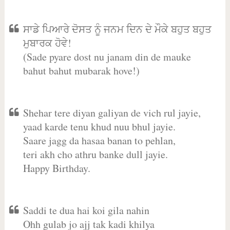
ਸਾਡੇ ਪਿਆਰੇ ਦੋਸਤ ਨੂੰ ਜਨਮ ਦਿਨ ਦੇ ਮੌਕੇ ਬਹੁਤ ਬਹੁਤ
ਮੁਬਾਰਕ ਹੋਵੇ!
(Sade pyare dost nu janam din de mauke
bahut bahut mubarak hove!)
Shehar tere diyan galiyan de vich rul jayie,
yaad karde tenu khud nuu bhul jayie.
Saare jagg da hasaa banan to pehlan,
teri akh cho athru banke dull jayie.
Happy Birthday.
Saddi te dua hai koi gila nahin
Ohh gulab jo ajj tak kadi khilya