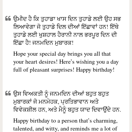
ਉਮੀਦ ਹੈ ਕਿ ਤੁਹਾਡਾ ਖਾਸ ਦਿਨ ਤੁਹਾਡੇ ਲਈ ਉਹ ਸਭ
ਲਿਆਵੇਗਾ ਜੋ ਤੁਹਾਡੇ ਦਿਲ ਦੀਆਂ ਇੱਛਾਵਾਂ ਹਨ! ਇੱਥੇ
ਤੁਹਾਡੇ ਲਈ ਖੁਸ਼ਹਾਲ ਹੈਰਾਨੀ ਨਾਲ ਭਰਪੂਰ ਦਿਨ ਦੀ
ਇੱਛਾ ਹੈ! ਜਨਮਦਿਨ ਮੁਬਾਰਕ!
Hope your special day brings you all that
your heart desires! Here’s wishing you a day
full of pleasant surprises! Happy birthday!
ਉਸ ਵਿਅਕਤੀ ਨੂੰ ਜਨਮਦਿਨ ਦੀਆਂ ਬਹੁਤ ਬਹੁਤ
ਮੁਬਾਰਕਾਂ ਜੋ ਮਨਮੋਹਕ, ਪ੍ਰਤਿਭਾਵਾਨ ਅਤੇ
ਵਿਵੇਕਸ਼ੀਲ ਹਨ, ਅਤੇ ਮੈਨੂੰ ਬਹੁਤ ਯਾਦ ਦਿਵਾਉਂਦੇ ਹਨ.
Happy birthday to a person that’s charming,
talented, and witty, and reminds me a lot of