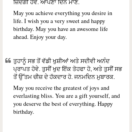
ਜ਼ਿੰਦਗੀ ਹੋਵੇ. ਆਪਣਾ ਦਿਨ ਮਾਣੋ.
May you achieve everything you desire in
life. I wish you a very sweet and happy
birthday. May you have an awesome life
ahead. Enjoy your day.
ਤੁਹਾਨੂੰ ਸਭ ਤੋਂ ਵੱਡੀ ਖੁਸ਼ੀਆਂ ਅਤੇ ਸਦੀਵੀ ਅਨੰਦ
ਪ੍ਰਾਪਤ ਹੋਵੇ. ਤੁਸੀਂ ਖੁਦ ਇੱਕ ਤੋਹਫਾ ਹੋ, ਅਤੇ ਤੁਸੀਂ ਸਭ
ਤੋਂ ਉੱਤਮ ਚੀਜ਼ ਦੇ ਹੱਕਦਾਰ ਹੋ. ਜਨਮਦਿਨ ਮੁਬਾਰਕ.
May you receive the greatest of joys and
everlasting bliss. You are a gift yourself, and
you deserve the best of everything. Happy
birthday.