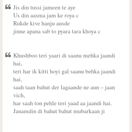
Jis din tussi jameen te aye
Us din aasma jam ke roya c
Rukde kive hanju ausde
jinne apana sab to pyara tara khoya c
Khushboo teri yaari di saanu mehka jaandi
hai,
teri har ik kitti hoyi gal saanu behka jaandi
hai,
saah taan bahut der lagaande ne aun – jaan
vich,
har saah ton pehle teri yaad aa jaandi hai.
Janamdin di bahut bahut mubarkaan ji