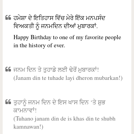
ਹਮੇਸ਼ਾ ਦੇ ਇਤਿਹਾਸ ਵਿੱਚ ਮੇਰੇ ਇੱਕ ਮਨਪਸੰਦ
ਵਿਅਕਤੀ ਨੂੰ ਜਨਮਦਿਨ ਦੀਆਂ ਮੁਬਾਰਕਾਂ.
Happy Birthday to one of my favorite people
in the history of ever.
ਜਨਮ ਦਿਨ ਤੇ ਤੁਹਾਡੇ ਲਈ ਢੇਰੋਂ ਮੁਬਾਰਕਾਂ!
(Janam din te tuhade layi dheron mubarkan!)
ਤੁਹਾਨੂੰ ਜਨਮ ਦਿਨ ਦੇ ਇਸ ਖਾਸ ਦਿਨ ‘ਤੇ ਸ਼ੁਭ
ਕਾਮਨਾਵਾਂ!
(Tuhano janam din de is khas din te shubh
kamnawan!)