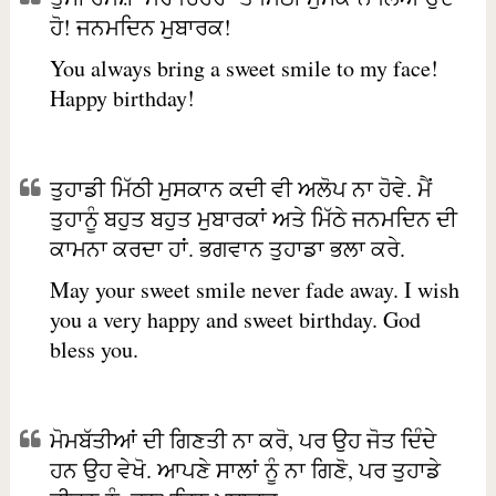
ਹੋ! ਜਨਮਦਿਨ ਮੁਬਾਰਕ!
You always bring a sweet smile to my face!
Happy birthday!
ਤੁਹਾਡੀ ਮਿੱਠੀ ਮੁਸਕਾਨ ਕਦੀ ਵੀ ਅਲੋਪ ਨਾ ਹੋਵੇ. ਮੈਂ
ਤੁਹਾਨੂੰ ਬਹੁਤ ਬਹੁਤ ਮੁਬਾਰਕਾਂ ਅਤੇ ਮਿੱਠੇ ਜਨਮਦਿਨ ਦੀ
ਕਾਮਨਾ ਕਰਦਾ ਹਾਂ. ਭਗਵਾਨ ਤੁਹਾਡਾ ਭਲਾ ਕਰੇ.
May your sweet smile never fade away. I wish
you a very happy and sweet birthday. God
bless you.
ਮੋਮਬੱਤੀਆਂ ਦੀ ਗਿਣਤੀ ਨਾ ਕਰੋ, ਪਰ ਉਹ ਜੋਤ ਦਿੰਦੇ
ਹਨ ਉਹ ਵੇਖੋ. ਆਪਣੇ ਸਾਲਾਂ ਨੂੰ ਨਾ ਗਿਣੋ, ਪਰ ਤੁਹਾਡੇ