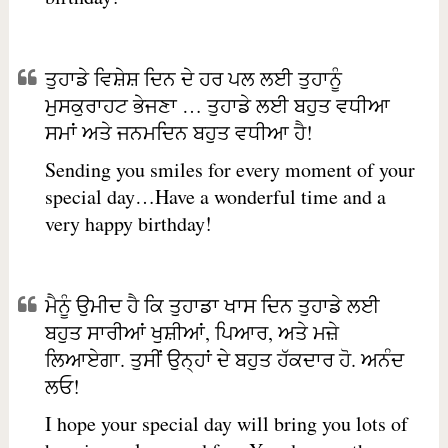
ਤੁਹਾਡੇ ਵਿਸ਼ੇਸ਼ ਦਿਨ ਦੇ ਹਰ ਪਲ ਲਈ ਤੁਹਾਨੂੰ
ਮੁਸਕੁਰਾਹਟ ਭੇਜਣਾ … ਤੁਹਾਡੇ ਲਈ ਬਹੁਤ ਵਧੀਆ
ਸਮਾਂ ਅਤੇ ਜਨਮਦਿਨ ਬਹੁਤ ਵਧੀਆ ਹੈ!
Sending you smiles for every moment of your
special day…Have a wonderful time and a
very happy birthday!
ਮੈਨੂੰ ਉਮੀਦ ਹੈ ਕਿ ਤੁਹਾਡਾ ਖਾਸ ਦਿਨ ਤੁਹਾਡੇ ਲਈ
ਬਹੁਤ ਸਾਰੀਆਂ ਖੁਸ਼ੀਆਂ, ਪਿਆਰ, ਅਤੇ ਮਜ਼ੇ
ਲਿਆਏਗਾ. ਤੁਸੀਂ ਉਨ੍ਹਾਂ ਦੇ ਬਹੁਤ ਹੱਕਦਾਰ ਹੋ. ਅਨੰਦ
ਲਓ!
I hope your special day will bring you lots of