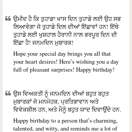
ਉਮੀਦ ਹੈ ਕਿ ਤੁਹਾਡਾ ਖਾਸ ਦਿਨ ਤੁਹਾਡੇ ਲਈ ਉਹ ਸਭ
ਲਿਆਵੇਗਾ ਜੋ ਤੁਹਾਡੇ ਦਿਲ ਦੀਆਂ ਇੱਛਾਵਾਂ ਹਨ! ਇੱਥੇ
ਤੁਹਾਡੇ ਲਈ ਖੁਸ਼ਹਾਲ ਹੈਰਾਨੀ ਨਾਲ ਭਰਪੂਰ ਦਿਨ ਦੀ
ਇੱਛਾ ਹੈ! ਜਨਮਦਿਨ ਮੁਬਾਰਕ!
Hope your special day brings you all that
your heart desires! Here’s wishing you a day
full of pleasant surprises! Happy birthday!
ਉਸ ਵਿਅਕਤੀ ਨੂੰ ਜਨਮਦਿਨ ਦੀਆਂ ਬਹੁਤ ਬਹੁਤ
ਮੁਬਾਰਕਾਂ ਜੋ ਮਨਮੋਹਕ, ਪ੍ਰਤਿਭਾਵਾਨ ਅਤੇ
ਵਿਵੇਕਸ਼ੀਲ ਹਨ, ਅਤੇ ਮੈਨੂੰ ਬਹੁਤ ਯਾਦ ਦਿਵਾਉਂਦੇ ਹਨ.
Happy birthday to a person that’s charming,
talented, and witty, and reminds me a lot of