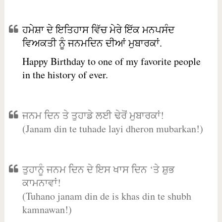
ਹਮੇਸ਼ਾ ਦੇ ਇਤਿਹਾਸ ਵਿੱਚ ਮੇਰੇ ਇੱਕ ਮਨਪਸੰਦ
ਵਿਅਕਤੀ ਨੂੰ ਜਨਮਦਿਨ ਦੀਆਂ ਮੁਬਾਰਕਾਂ.
Happy Birthday to one of my favorite people
in the history of ever.
ਜਨਮ ਦਿਨ ਤੇ ਤੁਹਾਡੇ ਲਈ ਢੇਰੋਂ ਮੁਬਾਰਕਾਂ!
(Janam din te tuhade layi dheron mubarkan!)
ਤੁਹਾਨੂੰ ਜਨਮ ਦਿਨ ਦੇ ਇਸ ਖਾਸ ਦਿਨ ‘ਤੇ ਸ਼ੁਭ
ਕਾਮਨਾਵਾਂ!
(Tuhano janam din de is khas din te shubh
kamnawan!)