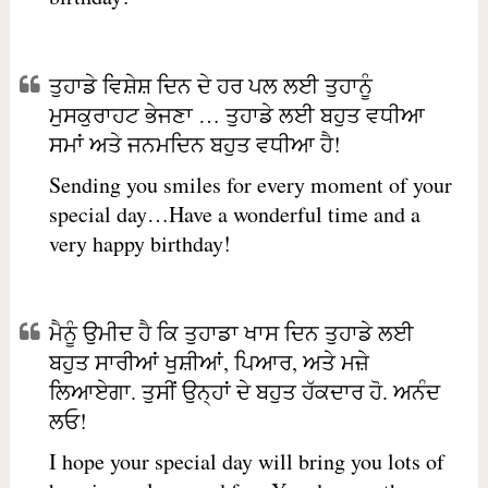
ਤੁਹਾਡੇ ਵਿਸ਼ੇਸ਼ ਦਿਨ ਦੇ ਹਰ ਪਲ ਲਈ ਤੁਹਾਨੂੰ
ਮੁਸਕੁਰਾਹਟ ਭੇਜਣਾ … ਤੁਹਾਡੇ ਲਈ ਬਹੁਤ ਵਧੀਆ
ਸਮਾਂ ਅਤੇ ਜਨਮਦਿਨ ਬਹੁਤ ਵਧੀਆ ਹੈ!
Sending you smiles for every moment of your
special day…Have a wonderful time and a
very happy birthday!
ਮੈਨੂੰ ਉਮੀਦ ਹੈ ਕਿ ਤੁਹਾਡਾ ਖਾਸ ਦਿਨ ਤੁਹਾਡੇ ਲਈ
ਬਹੁਤ ਸਾਰੀਆਂ ਖੁਸ਼ੀਆਂ, ਪਿਆਰ, ਅਤੇ ਮਜ਼ੇ
ਲਿਆਏਗਾ. ਤੁਸੀਂ ਉਨ੍ਹਾਂ ਦੇ ਬਹੁਤ ਹੱਕਦਾਰ ਹੋ. ਅਨੰਦ
ਲਓ!
I hope your special day will bring you lots of