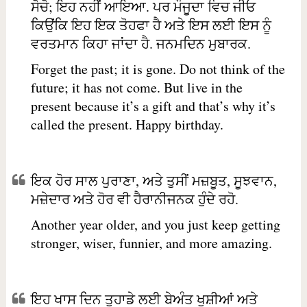
ਸੋਚੋ; ਇਹ ਨਹੀਂ ਆਇਆ. ਪਰ ਮੌਜੂਦਾ ਵਿਚ ਜੀਓ
ਕਿਉਂਕਿ ਇਹ ਇਕ ਤੋਹਫਾ ਹੈ ਅਤੇ ਇਸ ਲਈ ਇਸ ਨੂੰ
ਵਰਤਮਾਨ ਕਿਹਾ ਜਾਂਦਾ ਹੈ. ਜਨਮਦਿਨ ਮੁਬਾਰਕ.
Forget the past; it is gone. Do not think of the
future; it has not come. But live in the
present because it’s a gift and that’s why it’s
called the present. Happy birthday.
ਇਕ ਹੋਰ ਸਾਲ ਪੁਰਾਣਾ, ਅਤੇ ਤੁਸੀਂ ਮਜ਼ਬੂਤ, ਸੂਝਵਾਨ,
ਮਜ਼ੇਦਾਰ ਅਤੇ ਹੋਰ ਵੀ ਹੈਰਾਨੀਜਨਕ ਹੁੰਦੇ ਰਹੋ.
Another year older, and you just keep getting
stronger, wiser, funnier, and more amazing.
ਇਹ ਖਾਸ ਦਿਨ ਤੁਹਾਡੇ ਲਈ ਬੇਅੰਤ ਖੁਸ਼ੀਆਂ ਅਤੇ