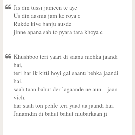
Jis din tussi jameen te aye
Us din aasma jam ke roya c
Rukde kive hanju ausde
jinne apana sab to pyara tara khoya c
Khushboo teri yaari di saanu mehka jaandi
hai,
teri har ik kitti hoyi gal saanu behka jaandi
hai,
saah taan bahut der lagaande ne aun – jaan
vich,
har saah ton pehle teri yaad aa jaandi hai.
Janamdin di bahut bahut mubarkaan ji