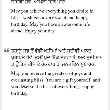
ਜ਼ਿੰਦਗੀ ਹੋਵੇ. ਆਪਣਾ ਦਿਨ ਮਾਣੋ.
May you achieve everything you desire in
life. I wish you a very sweet and happy
birthday. May you have an awesome life
ahead. Enjoy your day.
ਤੁਹਾਨੂੰ ਸਭ ਤੋਂ ਵੱਡੀ ਖੁਸ਼ੀਆਂ ਅਤੇ ਸਦੀਵੀ ਅਨੰਦ
ਪ੍ਰਾਪਤ ਹੋਵੇ. ਤੁਸੀਂ ਖੁਦ ਇੱਕ ਤੋਹਫਾ ਹੋ, ਅਤੇ ਤੁਸੀਂ ਸਭ
ਤੋਂ ਉੱਤਮ ਚੀਜ਼ ਦੇ ਹੱਕਦਾਰ ਹੋ. ਜਨਮਦਿਨ ਮੁਬਾਰਕ.
May you receive the greatest of joys and
everlasting bliss. You are a gift yourself, and
you deserve the best of everything. Happy
birthday.