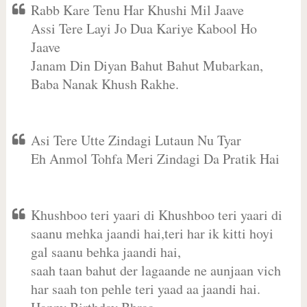
Rabb Kare Tenu Har Khushi Mil Jaave
Assi Tere Layi Jo Dua Kariye Kabool Ho
Jaave
Janam Din Diyan Bahut Bahut Mubarkan,
Baba Nanak Khush Rakhe.
Asi Tere Utte Zindagi Lutaun Nu Tyar
Eh Anmol Tohfa Meri Zindagi Da Pratik Hai
Khushboo teri yaari di Khushboo teri yaari di
saanu mehka jaandi hai,teri har ik kitti hoyi
gal saanu behka jaandi hai,
saah taan bahut der lagaande ne aunjaan vich
har saah ton pehle teri yaad aa jaandi hai.