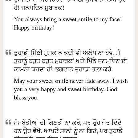
ਹੋ! ਜਨਮਦਿਨ ਮੁਬਾਰਕ!
You always bring a sweet smile to my face!
Happy birthday!
ਤੁਹਾਡੀ ਮਿੱਠੀ ਮੁਸਕਾਨ ਕਦੀ ਵੀ ਅਲੋਪ ਨਾ ਹੋਵੇ. ਮੈਂ
ਤੁਹਾਨੂੰ ਬਹੁਤ ਬਹੁਤ ਮੁਬਾਰਕਾਂ ਅਤੇ ਮਿੱਠੇ ਜਨਮਦਿਨ ਦੀ
ਕਾਮਨਾ ਕਰਦਾ ਹਾਂ. ਭਗਵਾਨ ਤੁਹਾਡਾ ਭਲਾ ਕਰੇ.
May your sweet smile never fade away. I wish
you a very happy and sweet birthday. God
bless you.
ਮੋਮਬੱਤੀਆਂ ਦੀ ਗਿਣਤੀ ਨਾ ਕਰੋ, ਪਰ ਉਹ ਜੋਤ ਦਿੰਦੇ
ਹਨ ਉਹ ਵੇਖੋ. ਆਪਣੇ ਸਾਲਾਂ ਨੂੰ ਨਾ ਗਿਣੋ, ਪਰ ਤੁਹਾਡੇ