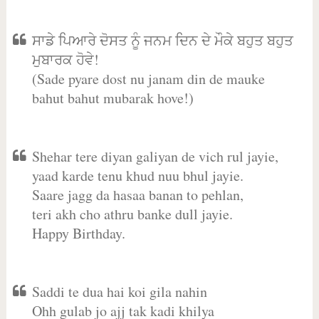
ਸਾਡੇ ਪਿਆਰੇ ਦੋਸਤ ਨੂੰ ਜਨਮ ਦਿਨ ਦੇ ਮੌਕੇ ਬਹੁਤ ਬਹੁਤ
ਮੁਬਾਰਕ ਹੋਵੇ!
(Sade pyare dost nu janam din de mauke
bahut bahut mubarak hove!)
Shehar tere diyan galiyan de vich rul jayie,
yaad karde tenu khud nuu bhul jayie.
Saare jagg da hasaa banan to pehlan,
teri akh cho athru banke dull jayie.
Happy Birthday.
Saddi te dua hai koi gila nahin
Ohh gulab jo ajj tak kadi khilya