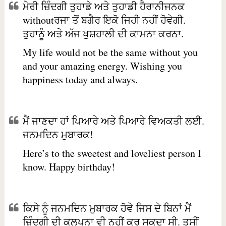
ਮੇਰੀ ਜ਼ਿੰਦਗੀ ਤੁਹਾਡੇ ਅਤੇ ਤੁਹਾਡੀ ਹੈਰਾਨੀਜਨਕ
withoutਰਜਾ ਤੋਂ ਬਗੈਰ ਇਕੋ ਜਿਹੀ ਨਹੀਂ ਹੋਵੇਗੀ.
ਤੁਹਾਨੂੰ ਅਤੇ ਅੱਜ ਖੁਸ਼ਹਾਲੀ ਦੀ ਕਾਮਨਾ ਕਰਨਾ.
My life would not be the same without you
and your amazing energy. Wishing you
happiness today and always.
ਮੈਂ ਜਾਣਦਾ ਹਾਂ ਪਿਆਰੇ ਅਤੇ ਪਿਆਰੇ ਵਿਅਕਤੀ ਲਈ.
ਜਨਮਦਿਨ ਮੁਬਾਰਕ!
Here’s to the sweetest and loveliest person I
know. Happy birthday!
ਕਿਸੇ ਨੂੰ ਜਨਮਦਿਨ ਮੁਬਾਰਕ ਹੋਵੇ ਜਿਸ ਦੇ ਬਿਨਾਂ ਮੈਂ
ਜ਼ਿੰਦਗੀ ਦੀ ਕਲਪਨਾ ਵੀ ਨਹੀਂ ਕਰ ਸਕਦਾ ਸੀ. ਤੁਸੀਂ