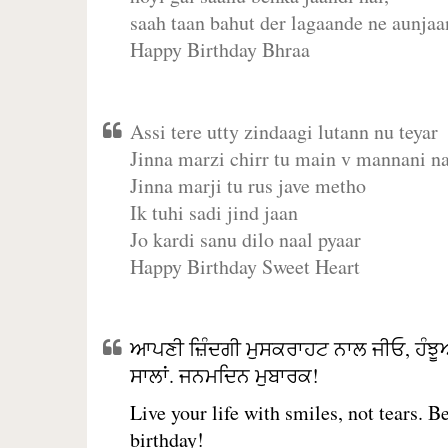
saah taan bahut der lagaande ne aunjaan
Happy Birthday Bhraa
Assi tere utty zindaagi lutann nu teyar
Jinna marzi chirr tu main v mannani na
Jinna marji tu rus jave metho
Ik tuhi sadi jind jaan
Jo kardi sanu dilo naal pyaar
Happy Birthday Sweet Heart
ਆਪਣੀ ਜ਼ਿੰਦਗੀ ਮੁਸਕਰਾਹਟ ਨਾਲ ਜੀਓ, ਹੰਝੂ
ਸਾਲਾਂ. ਜਨਮਦਿਨ ਮੁਬਾਰਕ!
Live your life with smiles, not tears. 
birthday!