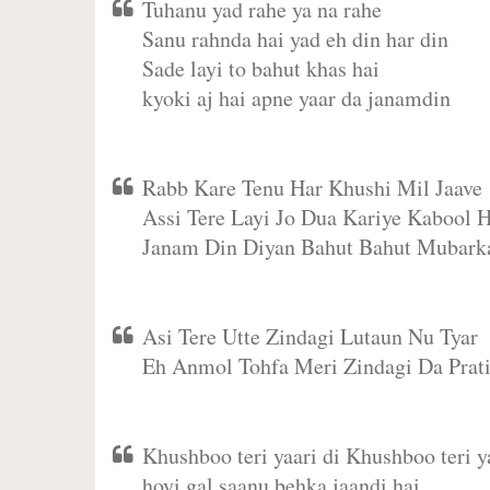
Tuhanu yad rahe ya na rahe
Sanu rahnda hai yad eh din har din
Sade layi to bahut khas hai
kyoki aj hai apne yaar da janamdin
Rabb Kare Tenu Har Khushi Mil Jaave
Assi Tere Layi Jo Dua Kariye Kabool H
Janam Din Diyan Bahut Bahut Mubark
Asi Tere Utte Zindagi Lutaun Nu Tyar
Eh Anmol Tohfa Meri Zindagi Da Prat
Khushboo teri yaari di Khushboo teri ya
hoyi gal saanu behka jaandi hai,