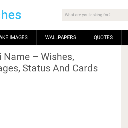
shes
AKE IMAGES
WALLPAPERS
QUOTES
i Name – Wishes,
ges, Status And Cards