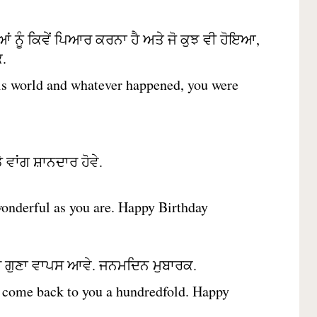
ਆਂ ਨੂੰ ਕਿਵੇਂ ਪਿਆਰ ਕਰਨਾ ਹੈ ਅਤੇ ਜੋ ਕੁਝ ਵੀ ਹੋਇਆ,
ਕ.
his world and whatever happened, you were
 ਵਾਂਗ ਸ਼ਾਨਦਾਰ ਹੋਵੇ.
wonderful as you are. Happy Birthday
ਈ ਸੌ ਗੁਣਾ ਵਾਪਸ ਆਵੇ. ਜਨਮਦਿਨ ਮੁਬਾਰਕ.
d come back to you a hundredfold. Happy