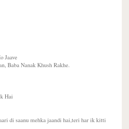
o Jaave
an, Baba Nanak Khush Rakhe.
ik Hai
ari di saanu mehka jaandi hai,teri har ik kitti