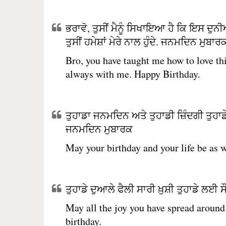
ਭਰਾਵੋ, ਤੁਸੀਂ ਮੈਨੂੰ ਸਿਖਾਇਆ ਹੈ ਕਿ ਇਸ ਦੁਨੀ
ਤੁਸੀਂ ਹਮੇਸ਼ਾਂ ਮੇਰੇ ਨਾਲ ਹੁੰਦੇ. ਜਨਮਦਿਨ ਮੁਬਾਰ
Bro, you have taught me how to love t
always with me. Happy Birthday.
ਤੁਹਾਡਾ ਜਨਮਦਿਨ ਅਤੇ ਤੁਹਾਡੀ ਜ਼ਿੰਦਗੀ ਤੁਹਾਡੇ
ਜਨਮਦਿਨ ਮੁਬਾਰਕ
May your birthday and your life be as 
ਤੁਹਾਡੇ ਦੁਆਲੇ ਫੈਲੀ ਸਾਰੀ ਖ਼ੁਸ਼ੀ ਤੁਹਾਡੇ ਲ
May all the joy you have spread aroun
birthday.