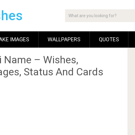
shes
AKE IMAGES
WALLPAPERS
QUOTES
i Name – Wishes,
ges, Status And Cards