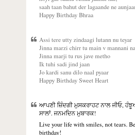
saah taan bahut der lagaande ne aunjaan
Happy Birthday Bhraa
Assi tere utty zindaagi lutann nu teyar
Jinna marzi chirr tu main v mannani na
Jinna marji tu rus jave metho
Ik tuhi sadi jind jaan
Jo kardi sanu dilo naal pyaar
Happy Birthday Sweet Heart
ਆਪਣੀ ਜ਼ਿੰਦਗੀ ਮੁਸਕਰਾਹਟ ਨਾਲ ਜੀਓ, ਹੰਝੂ
ਸਾਲਾਂ. ਜਨਮਦਿਨ ਮੁਬਾਰਕ!
Live your life with smiles, not tears. 
birthday!