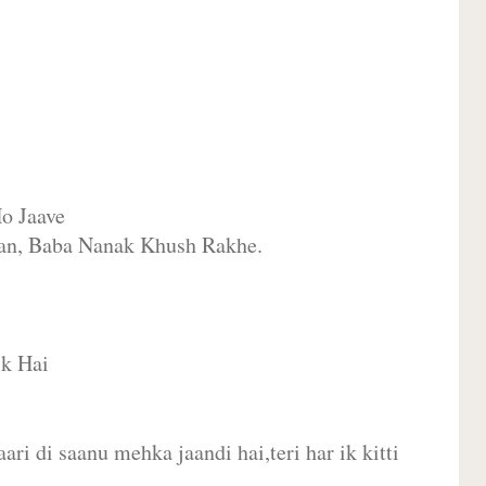
o Jaave
an, Baba Nanak Khush Rakhe.
ik Hai
ari di saanu mehka jaandi hai,teri har ik kitti