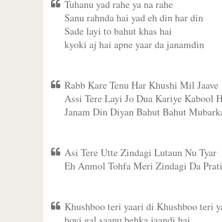
Tuhanu yad rahe ya na rahe
Sanu rahnda hai yad eh din har din
Sade layi to bahut khas hai
kyoki aj hai apne yaar da janamdin
Rabb Kare Tenu Har Khushi Mil Jaave
Assi Tere Layi Jo Dua Kariye Kabool H
Janam Din Diyan Bahut Bahut Mubark
Asi Tere Utte Zindagi Lutaun Nu Tyar
Eh Anmol Tohfa Meri Zindagi Da Prat
Khushboo teri yaari di Khushboo teri ya
hoyi gal saanu behka jaandi hai,