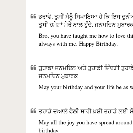
ਭਰਾਵੋ, ਤੁਸੀਂ ਮੈਨੂੰ ਸਿਖਾਇਆ ਹੈ ਕਿ ਇਸ ਦੁਨੀ
ਤੁਸੀਂ ਹਮੇਸ਼ਾਂ ਮੇਰੇ ਨਾਲ ਹੁੰਦੇ. ਜਨਮਦਿਨ ਮੁਬਾਰ
Bro, you have taught me how to love t
always with me. Happy Birthday.
ਤੁਹਾਡਾ ਜਨਮਦਿਨ ਅਤੇ ਤੁਹਾਡੀ ਜ਼ਿੰਦਗੀ ਤੁਹਾਡੇ
ਜਨਮਦਿਨ ਮੁਬਾਰਕ
May your birthday and your life be as 
ਤੁਹਾਡੇ ਦੁਆਲੇ ਫੈਲੀ ਸਾਰੀ ਖ਼ੁਸ਼ੀ ਤੁਹਾਡੇ ਲ
May all the joy you have spread aroun
birthday.