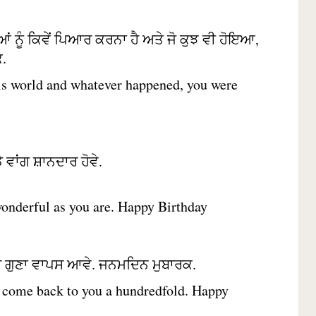
ਆਂ ਨੂੰ ਕਿਵੇਂ ਪਿਆਰ ਕਰਨਾ ਹੈ ਅਤੇ ਜੋ ਕੁਝ ਵੀ ਹੋਇਆ,
ਕ.
his world and whatever happened, you were
 ਵਾਂਗ ਸ਼ਾਨਦਾਰ ਹੋਵੇ.
wonderful as you are. Happy Birthday
ਈ ਸੌ ਗੁਣਾ ਵਾਪਸ ਆਵੇ. ਜਨਮਦਿਨ ਮੁਬਾਰਕ.
d come back to you a hundredfold. Happy