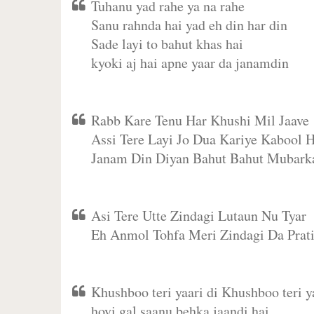
Tuhanu yad rahe ya na rahe
Sanu rahnda hai yad eh din har din
Sade layi to bahut khas hai
kyoki aj hai apne yaar da janamdin
Rabb Kare Tenu Har Khushi Mil Jaave
Assi Tere Layi Jo Dua Kariye Kabool H
Janam Din Diyan Bahut Bahut Mubark
Asi Tere Utte Zindagi Lutaun Nu Tyar
Eh Anmol Tohfa Meri Zindagi Da Prat
Khushboo teri yaari di Khushboo teri ya
hoyi gal saanu behka jaandi hai,