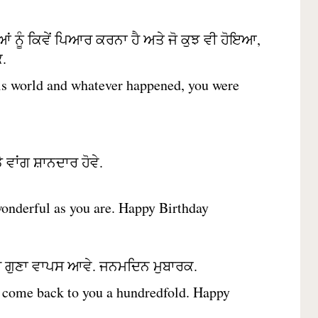
ਆਂ ਨੂੰ ਕਿਵੇਂ ਪਿਆਰ ਕਰਨਾ ਹੈ ਅਤੇ ਜੋ ਕੁਝ ਵੀ ਹੋਇਆ,
ਕ.
his world and whatever happened, you were
 ਵਾਂਗ ਸ਼ਾਨਦਾਰ ਹੋਵੇ.
wonderful as you are. Happy Birthday
ਈ ਸੌ ਗੁਣਾ ਵਾਪਸ ਆਵੇ. ਜਨਮਦਿਨ ਮੁਬਾਰਕ.
d come back to you a hundredfold. Happy