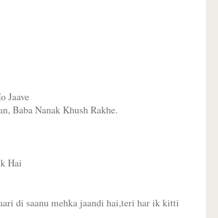
o Jaave
an, Baba Nanak Khush Rakhe.
ik Hai
ari di saanu mehka jaandi hai,teri har ik kitti