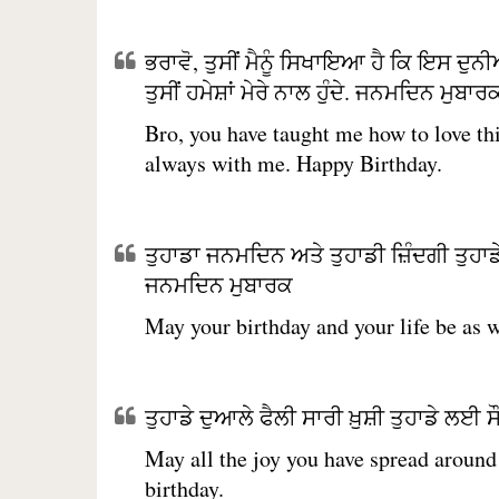
ਭਰਾਵੋ, ਤੁਸੀਂ ਮੈਨੂੰ ਸਿਖਾਇਆ ਹੈ ਕਿ ਇਸ ਦੁਨੀ
ਤੁਸੀਂ ਹਮੇਸ਼ਾਂ ਮੇਰੇ ਨਾਲ ਹੁੰਦੇ. ਜਨਮਦਿਨ ਮੁਬਾਰ
Bro, you have taught me how to love t
always with me. Happy Birthday.
ਤੁਹਾਡਾ ਜਨਮਦਿਨ ਅਤੇ ਤੁਹਾਡੀ ਜ਼ਿੰਦਗੀ ਤੁਹਾਡੇ
ਜਨਮਦਿਨ ਮੁਬਾਰਕ
May your birthday and your life be as 
ਤੁਹਾਡੇ ਦੁਆਲੇ ਫੈਲੀ ਸਾਰੀ ਖ਼ੁਸ਼ੀ ਤੁਹਾਡੇ ਲ
May all the joy you have spread aroun
birthday.