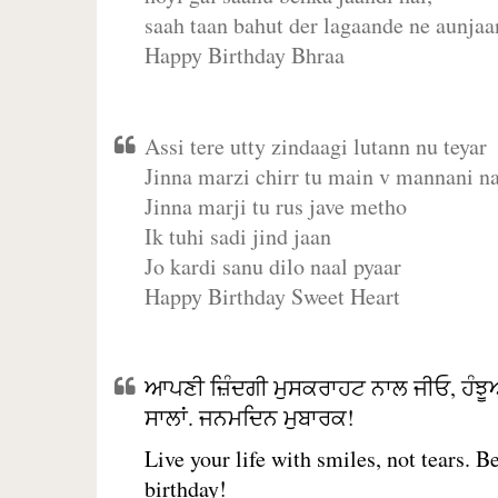
saah taan bahut der lagaande ne aunjaan
Happy Birthday Bhraa
Assi tere utty zindaagi lutann nu teyar
Jinna marzi chirr tu main v mannani na
Jinna marji tu rus jave metho
Ik tuhi sadi jind jaan
Jo kardi sanu dilo naal pyaar
Happy Birthday Sweet Heart
ਆਪਣੀ ਜ਼ਿੰਦਗੀ ਮੁਸਕਰਾਹਟ ਨਾਲ ਜੀਓ, ਹੰਝੂ
ਸਾਲਾਂ. ਜਨਮਦਿਨ ਮੁਬਾਰਕ!
Live your life with smiles, not tears. 
birthday!