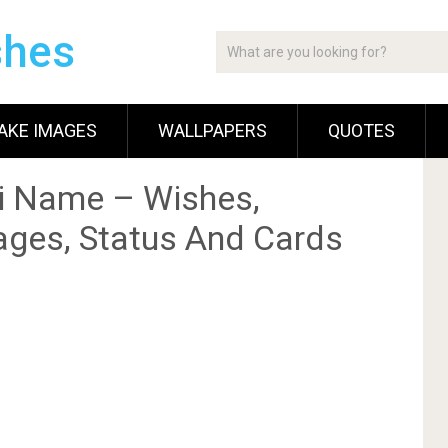
shes
AKE IMAGES
WALLPAPERS
QUOTES
i Name – Wishes,
ges, Status And Cards