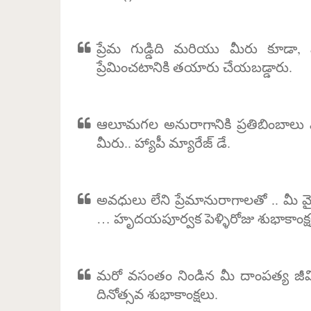
ప్రేమ గుడ్డిది మరియు మీరు కూడా, 
ప్రేమించటానికి తయారు చేయబడ్డారు.
ఆలూమగల అనురాగానికి ప్రతిబింబాలు మీ
మీరు.. హ్యాపీ మ్యారేజ్ డే.
అవధులు లేని ప్రేమానురాగాలతో .. మీ
… హృదయపూర్వక పెళ్ళిరోజు శుభాకాంక్ష
మరో వసంతం నిండిన మీ దాంపత్య జీవ
దినోత్సవ శుభాకాంక్షలు.