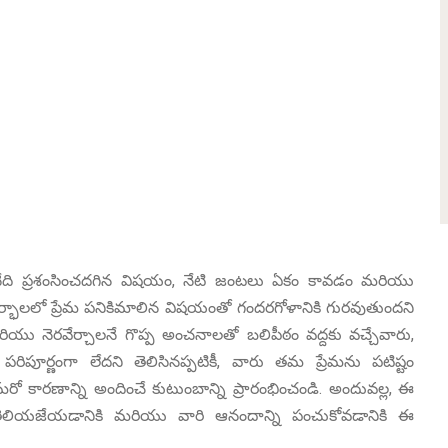
నేది ప్రశంసించదగిన విషయం, నేటి జంటలు ఏకం కావడం మరియు
ర్భాలలో ప్రేమ పనికిమాలిన విషయంతో గందరగోళానికి గురవుతుందని
 మరియు నెరవేర్చాలనే గొప్ప అంచనాలతో బలిపీఠం వద్దకు వచ్చేవారు,
రిపూర్ణంగా లేదని తెలిసినప్పటికీ, వారు తమ ప్రేమను పటిష్టం
మరో కారణాన్ని అందించే కుటుంబాన్ని ప్రారంభించండి. అందువల్ల, ఈ
షలు తెలియజేయడానికి మరియు వారి ఆనందాన్ని పంచుకోవడానికి ఈ