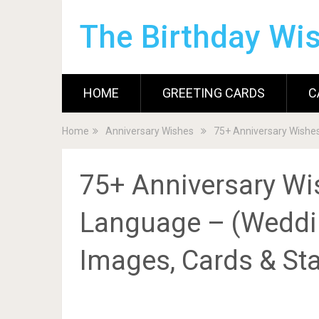
The Birthday Wi
HOME
GREETING CARDS
C
Home
Anniversary Wishes
75+ Anniversary Wishes
75+ Anniversary Wi
Language – (Weddi
Images, Cards & St