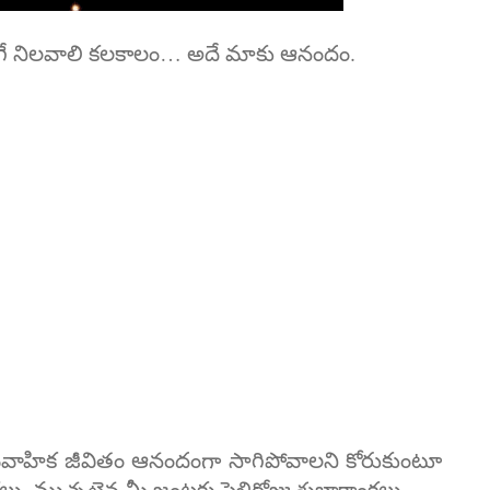
ఇలాగే నిలవాలి కలకాలం… అదే మాకు ఆనందం.
 వైవాహిక జీవితం ఆనందంగా సాగిపోవాలని కోరుకుంటూ
. ముచ్చటైన మీ జంటకు పెళ్లిరోజు శుభాకాంక్షలు.