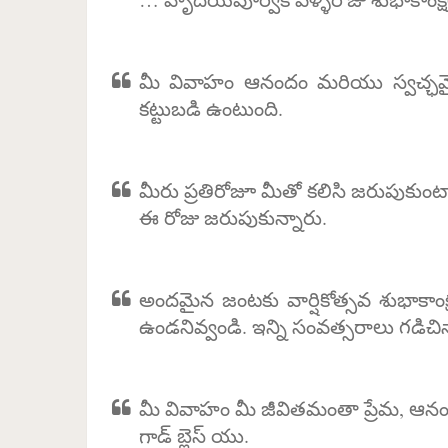
మీ వివాహం ఆనందం మరియు స్వచ్ఛమై
కట్టుబడి ఉంటుంది.
మీరు ప్రతిరోజూ మీతో కలిసి జరుపుకుంట
ఈ రోజు జరుపుకున్నారు.
అందమైన జంటకు వార్షికోత్సవ శుభాకాంక
ఉండనివ్వండి. ఇన్ని సంవత్సరాలు గడిచినా,
మీ వివాహం మీ జీవితమంతా ప్రేమ, ఆ
గాడ్ బ్లెస్ యు.