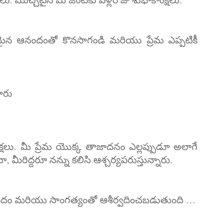
న ఆనందంతో కొనసాగండి మరియు ప్రేమ ఎప్పటికీ
ారు
్షలు. మీ ప్రేమ యొక్క తాజాదనం ఎల్లప్పుడూ అలాగే
 మీరిద్దరూ నన్ను కలిసి ఆశ్చర్యపరుస్తున్నారు.
నందం మరియు సాంగత్యంతో ఆశీర్వదించబడుతుంది …