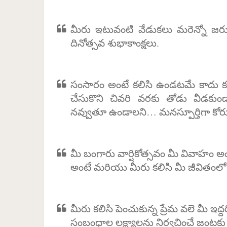
మీరు ఇటువంటి వేడుకలు మరెన్నో జ
దినోత్సవ శుభాకాంక్షలు.
సంసారం అంటే కలిసి ఉండటమే కాదు కష్టా
చేసుకొని చివరి వరకు తోడు వీడకు
నవ్వుతూ ఉండాలని… మనస్పూర్తిగా కోరుక
మీ బంగారు వార్షికోత్సవం మీ వివాహ
అంటే మరియు మీరు కలిసి మీ జీవితంలో 
మీరు కలిసి పెంచుకున్న ప్రేమ వలె మీ ఇద
సంబంధాల లక్ష్యాలను నిర్వచించే జంటకు వా