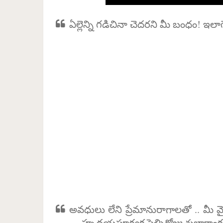
ఏల్లెన్ని గడిచినా చెదరని మీ బంధం! 
అవధులు లేని ప్రేమానురాగాలతో .. మీ
… హృదయపూర్వక పెళ్ళిరోజు శుభాకాంక్షలు