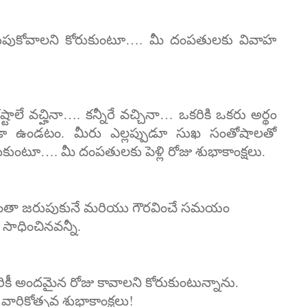
రుపుకోవాలని కోరుకుంటూ…. మీ దంపతులకు వివాహ
లే వచ్హినా…. కన్నీరే వచ్చినా… ఒకరికి ఒకరు అర్థం
ండా ఉండటం. మీరు ఎల్లప్పుడూ సుఖ సంతోషాలతో
ుంటూ…. మీ దంపతులకు పెళ్లి రోజు శుభాకాంక్షలు.
ం అంతా జరుపుకునే మరియు గౌరవించే సమయం
సాధించినవన్నీ.
్దరికీ అందమైన రోజు కావాలని కోరుకుంటున్నాను.
ర్షికోత్సవ శుభాకాంక్షలు!