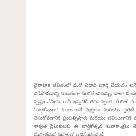
వైవాహిక జీవితంలో మరో ఏడాది పూర్తి చేయడం అ
విడిపోవడాన్ని సులభంగా పరిగణించవచ్చు, చాలా సంద
స్పష్టం చేసింది. కానీ ఇప్పటికీ తమ స్వంత కోరికతో
“సంతోషంగా” కలలు కనే వ్యక్తులు మరియు ప్రతిదీ ప
చేసుకోవడానికి ప్రయత్నిస్తారు మరియు జీవించడానికి 
శాశ్వత ప్రేమికులకు ఈ వార్షికోత్సవ శుభాకాంక్
సున్నితమైన పదాలతో అభినందించండి.