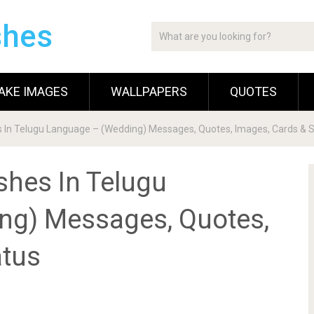
shes
AKE IMAGES
WALLPAPERS
QUOTES
 In Telugu Language – (Wedding) Messages, Quotes, Images, Cards & 
shes In Telugu
ng) Messages, Quotes,
atus