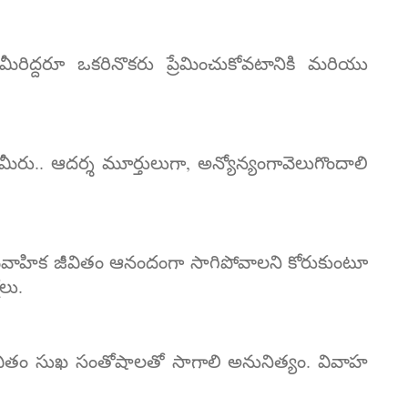
మీరిద్దరూ ఒకరినొకరు ప్రేమించుకోవటానికి మరియు
రు.. ఆదర్శ మూర్తులుగా, అన్యోన్యంగావెలుగొందాలి
 వైవాహిక జీవితం ఆనందంగా సాగిపోవాలని కోరుకుంటూ
లు.
ితం సుఖ సంతోషాలతో సాగాలి అనునిత్యం. వివాహ